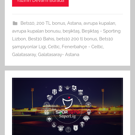
Yazının Devamı Burada
Bets10
,
200 TL bonus
,
Astana
,
avrupa kupaları
,
avrupa kupaları bonusu
,
beşiktaş
,
Beşiktaş - Sporting
Lizbon
,
Best10 Bahis
,
bets10 200 tl bonus
,
Bets10
şampiyonlar Ligi
,
Celtic
,
Fenerbahçe - Celtic
,
Galatasaray
,
Galatasaray- Astana