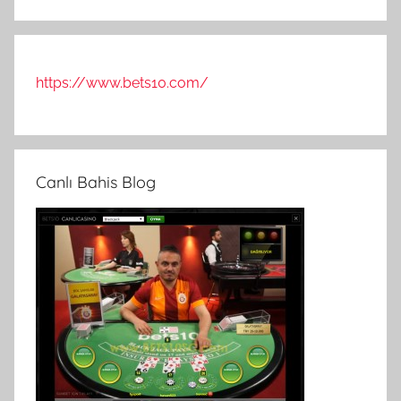
https://www.bets10.com/
Canlı Bahis Blog