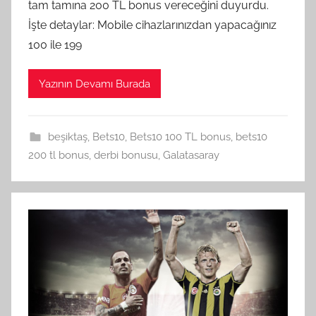
tam tamına 200 TL bonus vereceğini duyurdu.
İşte detaylar: Mobile cihazlarınızdan yapacağınız
100 ile 199
Yazının Devamı Burada
beşiktaş
,
Bets10
,
Bets10 100 TL bonus
,
bets10
200 tl bonus
,
derbi bonusu
,
Galatasaray