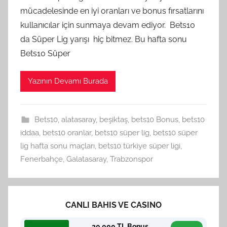
mücadelesinde en iyi oranları ve bonus fırsatlarını
kullanıcılar için sunmaya devam ediyor. Bets10
da Süper Lig yarışı hiç bitmez. Bu hafta sonu
Bets10 Süper
Yazının Devamı Burada
Bets10
,
alatasaray
,
beşiktaş
,
bets10 Bonus
,
bets10
iddaa
,
bets10 oranlar
,
bets10 süper lig
,
bets10 süper
lig hafta sonu maçları
,
bets10 türkiye süper ligi
,
Fenerbahçe
,
Galatasaray
,
Trabzonspor
CANLI BAHIS VE CASINO
20.000 TL Bonus