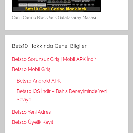
Canlı Casino BlackJack Galatasaray Masası
Bets10 Hakkında Genel Bilgiler
Bets10 Sorunsuz Giriş | Mobil APK İndir
Bets10 Mobil Giriş
Bets10 Android APK
Bets10 iOS İndir – Bahis Deneyiminde Yeni
Seviye
Bets10 Yeni Adres
Bets10 Üyelik Kayıt