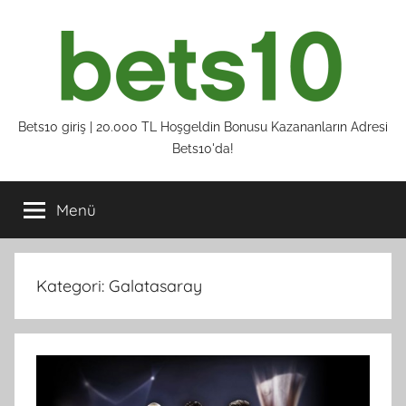
İçeriğe
atla
Bets10
Bets10 giriş | 20.000 TL Hoşgeldin Bonusu Kazananların Adresi
Bets10'da!
giriş
Menü
Kategori:
Galatasaray