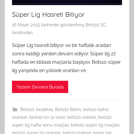
Süper Lig Hasreti Bitiyor
16 Nisan 2015
tarihinde gönderilmiş
Bets10 SC
tarafından
Süper Lig hasreti bitiyor ve bir haftalık aradan
sonra kaldığı yerden devam ediyor. Süper lig 27
haftada en iddaalı maçlarla başlıyor. Bets10 süper
lig yarışında en yüksek oranları ve
Yazının Devamı Burada
Bets10
,
beşiktaş
,
Bets10 Bahis
,
bets10 bahis
oranları
,
bets10 en iyi oran
,
bets10 oranlar
,
bets10
süper lig hafta sonu maçları
,
bets10 süper lig maçları
,
bets10 süper lig oranları
,
bets10 türkiye süper ligi
,