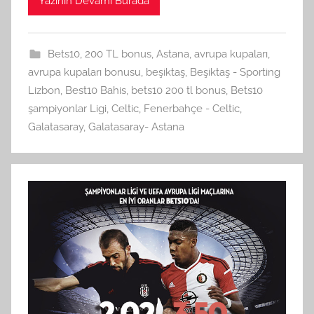
Yazının Devamı Burada
Bets10
,
200 TL bonus
,
Astana
,
avrupa kupaları
,
avrupa kupaları bonusu
,
beşiktaş
,
Beşiktaş - Sporting
Lizbon
,
Best10 Bahis
,
bets10 200 tl bonus
,
Bets10
şampiyonlar Ligi
,
Celtic
,
Fenerbahçe - Celtic
,
Galatasaray
,
Galatasaray- Astana