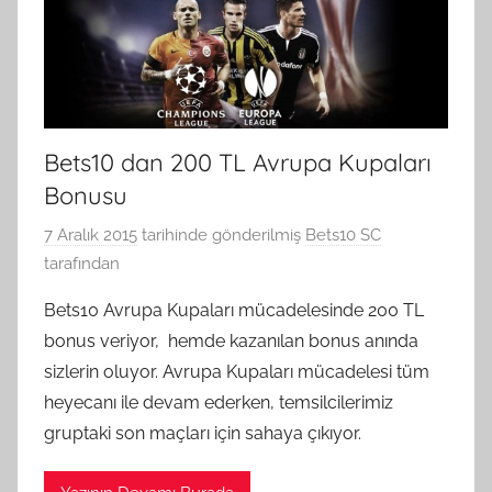
Bets10 dan 200 TL Avrupa Kupaları
Bonusu
7 Aralık 2015
tarihinde gönderilmiş
Bets10 SC
tarafından
Bets10 Avrupa Kupaları mücadelesinde 200 TL
bonus veriyor, hemde kazanılan bonus anında
sizlerin oluyor. Avrupa Kupaları mücadelesi tüm
heyecanı ile devam ederken, temsilcilerimiz
gruptaki son maçları için sahaya çıkıyor.