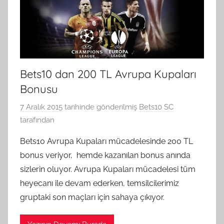
Bets10 dan 200 TL Avrupa Kupaları
Bonusu
7 Aralık 2015
tarihinde gönderilmiş
Bets10 SC
tarafından
Bets10 Avrupa Kupaları mücadelesinde 200 TL
bonus veriyor, hemde kazanılan bonus anında
sizlerin oluyor. Avrupa Kupaları mücadelesi tüm
heyecanı ile devam ederken, temsilcilerimiz
gruptaki son maçları için sahaya çıkıyor.