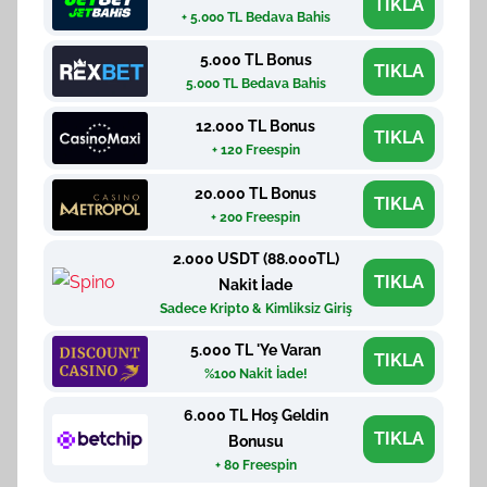
TIKLA
+ 5.000 TL Bedava Bahis
5.000 TL Bonus
TIKLA
5.000 TL Bedava Bahis
12.000 TL Bonus
TIKLA
+ 120 Freespin
20.000 TL Bonus
TIKLA
+ 200 Freespin
2.000 USDT (88.000TL)
TIKLA
Nakit İade
Sadece Kripto & Kimliksiz Giriş
5.000 TL 'Ye Varan
TIKLA
%100 Nakit İade!
6.000 TL Hoş Geldin
TIKLA
Bonusu
+ 80 Freespin