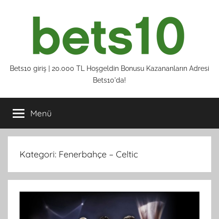
İçeriğe
atla
Bets10
Bets10 giriş | 20.000 TL Hoşgeldin Bonusu Kazananların Adresi
Bets10'da!
giriş
Menü
Kategori:
Fenerbahçe – Celtic