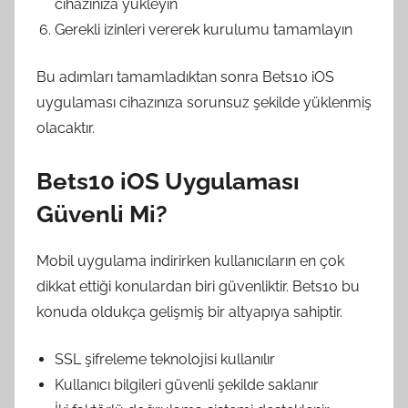
cihazınıza yükleyin
Gerekli izinleri vererek kurulumu tamamlayın
Bu adımları tamamladıktan sonra Bets10 iOS
uygulaması cihazınıza sorunsuz şekilde yüklenmiş
olacaktır.
Bets10 iOS Uygulaması
Güvenli Mi?
Mobil uygulama indirirken kullanıcıların en çok
dikkat ettiği konulardan biri güvenliktir. Bets10 bu
konuda oldukça gelişmiş bir altyapıya sahiptir.
SSL şifreleme teknolojisi kullanılır
Kullanıcı bilgileri güvenli şekilde saklanır