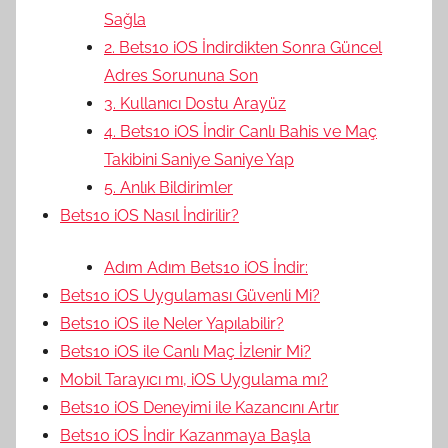
Sağla
2. Bets10 iOS İndirdikten Sonra Güncel
Adres Sorununa Son
3. Kullanıcı Dostu Arayüz
4. Bets10 iOS İndir Canlı Bahis ve Maç
Takibini Saniye Saniye Yap
5. Anlık Bildirimler
Bets10 iOS Nasıl İndirilir?
Adım Adım Bets10 iOS İndir:
Bets10 iOS Uygulaması Güvenli Mi?
Bets10 iOS ile Neler Yapılabilir?
Bets10 iOS ile Canlı Maç İzlenir Mi?
Mobil Tarayıcı mı, iOS Uygulama mı?
Bets10 iOS Deneyimi ile Kazancını Artır
Bets10 iOS İndir Kazanmaya Başla