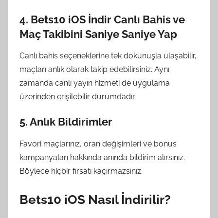
4. Bets10 iOS İndir Canlı Bahis ve
Maç Takibini Saniye Saniye Yap
Canlı bahis seçeneklerine tek dokunuşla ulaşabilir,
maçları anlık olarak takip edebilirsiniz. Aynı
zamanda canlı yayın hizmeti de uygulama
üzerinden erişilebilir durumdadır.
5. Anlık Bildirimler
Favori maçlarınız, oran değişimleri ve bonus
kampanyaları hakkında anında bildirim alırsınız.
Böylece hiçbir fırsatı kaçırmazsınız.
Bets10 iOS Nasıl İndirilir?