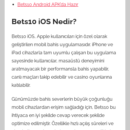
Bets10 Android APK’da Hazır
Bets10 iOS Nedir?
Bets10 iOS, Apple kullanıcıları için özel olarak
geliştirilen mobil bahis uygulamasıdır. iPhone ve
iPad cihazlarla tam uyumlu çalışan bu uygulama
sayesinde kullanıcılar, masaüstü deneyimini
aratmayacak bir performansla bahis yapabilir,
canlı maçları takip edebilir ve casino oyunlarına
katılabilir.
Günümüzde bahis severlerin büyük çoğunluğu
mobil cihazlardan erişim sağladığı için, Bets10 bu
ihtiyaca en iyi şekilde cevap verecek şekilde
optimize edilmiştir. Özellikle hızlı açılış süreleri ve