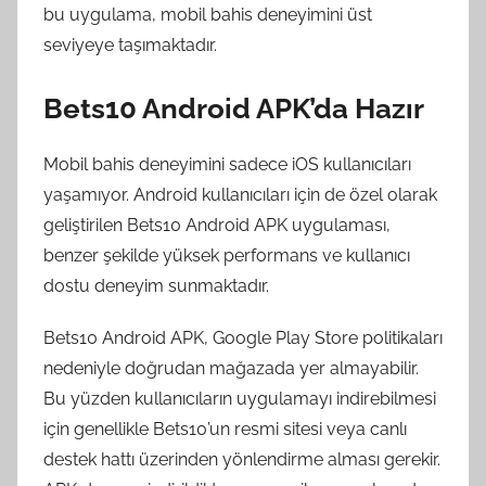
bu uygulama, mobil bahis deneyimini üst
seviyeye taşımaktadır.
Bets10 Android APK’da Hazır
Mobil bahis deneyimini sadece iOS kullanıcıları
yaşamıyor. Android kullanıcıları için de özel olarak
geliştirilen Bets10 Android APK uygulaması,
benzer şekilde yüksek performans ve kullanıcı
dostu deneyim sunmaktadır.
Bets10 Android APK, Google Play Store politikaları
nedeniyle doğrudan mağazada yer almayabilir.
Bu yüzden kullanıcıların uygulamayı indirebilmesi
için genellikle Bets10’un resmi sitesi veya canlı
destek hattı üzerinden yönlendirme alması gerekir.