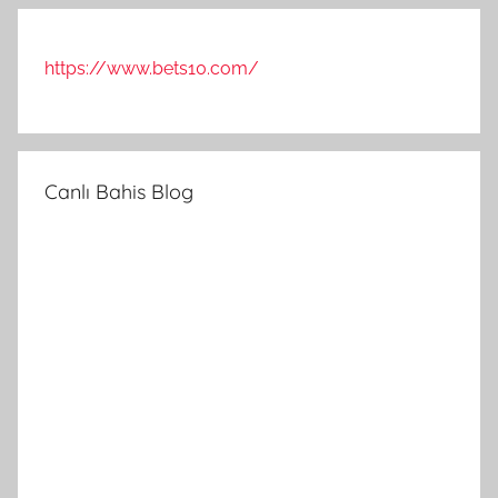
https://www.bets10.com/
Canlı Bahis Blog