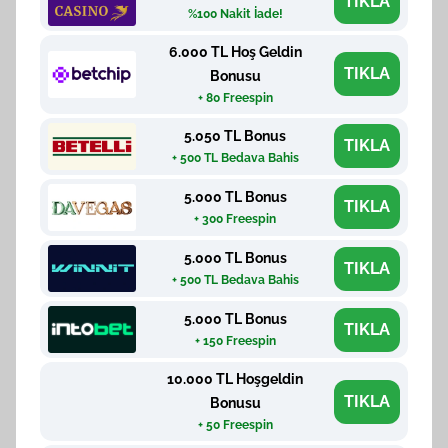
TIKLA
%100 Nakit İade!
6.000 TL Hoş Geldin
TIKLA
Bonusu
+ 80 Freespin
5.050 TL Bonus
TIKLA
+ 500 TL Bedava Bahis
5.000 TL Bonus
TIKLA
+ 300 Freespin
5.000 TL Bonus
TIKLA
+ 500 TL Bedava Bahis
5.000 TL Bonus
TIKLA
+ 150 Freespin
10.000 TL Hoşgeldin
TIKLA
Bonusu
+ 50 Freespin