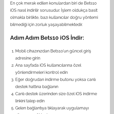
En çok merak edilen konulardan biri de Bets10
iOS nasıl indirilir sorusudur. İşlem oldukça basit
olmakla birlikte, bazı kullanıcılar doğru yöntemi
bilmediği için zorluk yaşayabilmektedir.
Adım Adım Bets10 iOS İndir:
Mobil cihazınızdan Bets10’un güncel giriş
adresine girin
Ana sayfada iOS kullanıcılarına özel
yönlendirmeleri kontrol edin
Eğer doğrudan indirme butonu yoksa canlı
destek hattına bağlanın
Canlı destek üzerinden size özel iOS indirme
linkini talep edin
Gelen bağlantıya tıklayarak uygulamayı