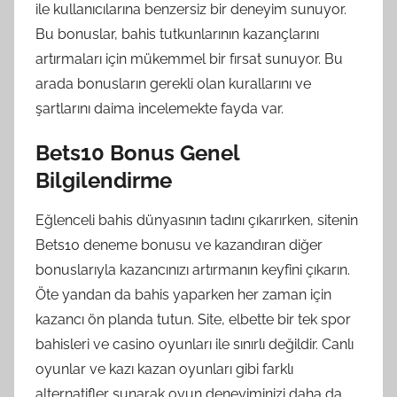
ile kullanıcılarına benzersiz bir deneyim sunuyor.
Bu bonuslar, bahis tutkunlarının kazançlarını
artırmaları için mükemmel bir fırsat sunuyor. Bu
arada bonusların gerekli olan kurallarını ve
şartlarını daima incelemekte fayda var.
Bets10 Bonus Genel
Bilgilendirme
Eğlenceli bahis dünyasının tadını çıkarırken, sitenin
Bets10 deneme bonusu ve kazandıran diğer
bonuslarıyla kazancınızı artırmanın keyfini çıkarın.
Öte yandan da bahis yaparken her zaman için
kazancı ön planda tutun. Site, elbette bir tek spor
bahisleri ve casino oyunları ile sınırlı değildir. Canlı
oyunlar ve kazı kazan oyunları gibi farklı
alternatifler sunarak oyun deneyiminizi daha da