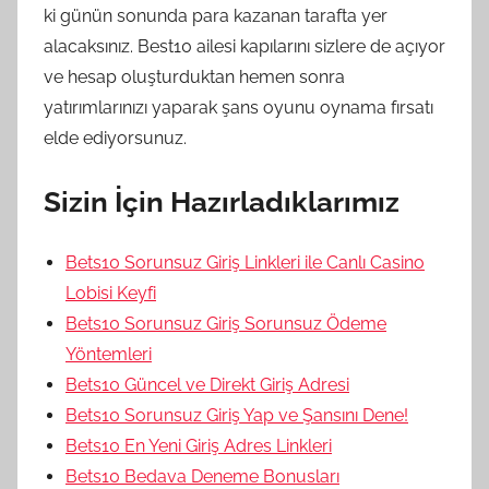
ki günün sonunda para kazanan tarafta yer
alacaksınız. Best10 ailesi kapılarını sizlere de açıyor
ve hesap oluşturduktan hemen sonra
yatırımlarınızı yaparak şans oyunu oynama fırsatı
elde ediyorsunuz.
Sizin İçin Hazırladıklarımız
Bets10 Sorunsuz Giriş Linkleri ile Canlı Casino
Lobisi Keyfi
Bets10 Sorunsuz Giriş Sorunsuz Ödeme
Yöntemleri
Bets10 Güncel ve Direkt Giriş Adresi
Bets10 Sorunsuz Giriş Yap ve Şansını Dene!
Bets10 En Yeni Giriş Adres Linkleri
Bets10 Bedava Deneme Bonusları