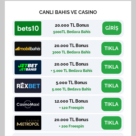
CANLI BAHIS VE CASINO
20.000 TL Bonus
GİRİŞ
5000TL Bedava Bahis
20.000 TL Bonus
TIKLA
3000 TL Bedava Bahis
20.000 TL Bonus
TIKLA
+ 5.000 TL Bedava Bahis
5.000 TL Bonus
TIKLA
5.000 TL Bedava Bahis
12.000 TL Bonus
TIKLA
+ 120 Freespin
20.000 TL Bonus
TIKLA
+ 200 Freespin