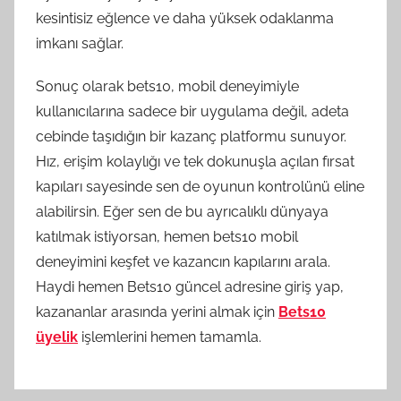
kesintisiz eğlence ve daha yüksek odaklanma
imkanı sağlar.
Sonuç olarak bets10, mobil deneyimiyle
kullanıcılarına sadece bir uygulama değil, adeta
cebinde taşıdığın bir kazanç platformu sunuyor.
Hız, erişim kolaylığı ve tek dokunuşla açılan fırsat
kapıları sayesinde sen de oyunun kontrolünü eline
alabilirsin. Eğer sen de bu ayrıcalıklı dünyaya
katılmak istiyorsan, hemen bets10 mobil
deneyimini keşfet ve kazancın kapılarını arala.
Haydi hemen Bets10 güncel adresine giriş yap,
kazananlar arasında yerini almak için
Bets10
üyelik
işlemlerini hemen tamamla.