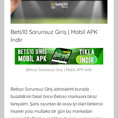
Bets10 Sorunsuz Giriş | Mobil APK
İndir
Bets10 Sorunsuz Giriş | Mobil APK İndir
Bets10 Sorunsuz Giriş adreslerini burada
bulabilirsin fakat önce Bets10 markasını biraz
tanıyalım. Şans oyunları ile arası iyi olan binlerce
insanın yolu mutlaka bir gün bu markadan