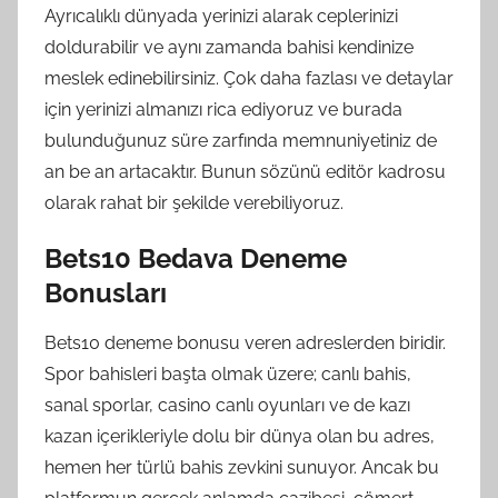
Ayrıcalıklı dünyada yerinizi alarak ceplerinizi
doldurabilir ve aynı zamanda bahisi kendinize
meslek edinebilirsiniz. Çok daha fazlası ve detaylar
için yerinizi almanızı rica ediyoruz ve burada
bulunduğunuz süre zarfında memnuniyetiniz de
an be an artacaktır. Bunun sözünü editör kadrosu
olarak rahat bir şekilde verebiliyoruz.
Bets10 Bedava Deneme
Bonusları
Bets10 deneme bonusu veren adreslerden biridir.
Spor bahisleri başta olmak üzere; canlı bahis,
sanal sporlar, casino canlı oyunları ve de kazı
kazan içerikleriyle dolu bir dünya olan bu adres,
hemen her türlü bahis zevkini sunuyor. Ancak bu