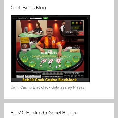
Canlı Bahis Blog
Canlı Casino BlackJack Galatasaray Masası
Bets10 Hakkında Genel Bilgiler