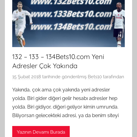
132 – 133 – 134Bets10.com Yeni
Adresler Çok Yakında
15 Şubat 2018
tarihinde gönderilmiş
Bets10
tarafından
Yakında, çok ama çok yakında yeni adresler
yolda. Biri gider diğeri gelir hesabı adresler hep
yolda. Biri gidiyor, diğeri geliyor kimin umrunda.
Biliyorsan gelecekteki adresi, ya da benim siteyi
Yazının Devamı Burada