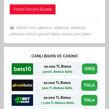
Yazının Devamı Burada
Bets10 Giriş
,
44bets10
,
45bets10
,
46bets10
,
47bets10
,
bets10 güncel adres
,
bets10 yeni adres
CANLI BAHIS VE CASINO
20.000 TL Bonus
GİRİŞ
5000TL Bedava Bahis
20.000 TL Bonus
TIKLA
3000 TL Bedava Bahis
20.000 TL Bonus
TIKLA
+ 5.000 TL Bedava Bahis