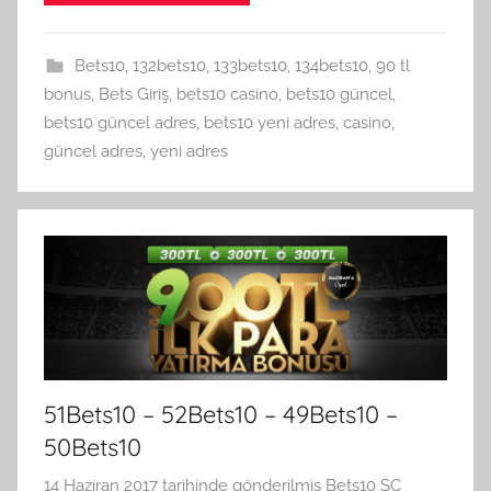
Bets10
,
132bets10
,
133bets10
,
134bets10
,
90 tl
bonus
,
Bets Giriş
,
bets10 casino
,
bets10 güncel
,
bets10 güncel adres
,
bets10 yeni adres
,
casino
,
güncel adres
,
yeni adres
51Bets10 – 52Bets10 – 49Bets10 –
50Bets10
14 Haziran 2017
tarihinde gönderilmiş
Bets10 SC