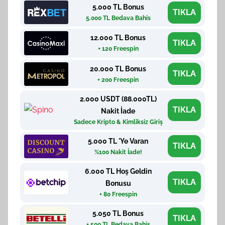
5.000 TL Bonus
TIKLA
5.000 TL Bedava Bahis
12.000 TL Bonus
TIKLA
+ 120 Freespin
20.000 TL Bonus
TIKLA
+ 200 Freespin
2.000 USDT (88.000TL)
TIKLA
Nakit İade
Sadece Kripto & Kimliksiz Giriş
5.000 TL 'Ye Varan
TIKLA
%100 Nakit İade!
6.000 TL Hoş Geldin
TIKLA
Bonusu
+ 80 Freespin
5.050 TL Bonus
TIKLA
+ 500 TL Bedava Bahis