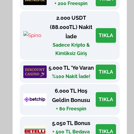
+ 200 Freespin
2.000 USDT
(88.000TL) Nakit
TIKLA
İade
Sadece Kripto &
Kimliksiz Giriş
5.000 TL 'Ye Varan
TIKLA
%100 Nakit İade!
6.000 TL Hoş
TIKLA
Geldin Bonusu
+ 80 Freespin
5.050 TL Bonus
TIKLA
+ 500 TL Bedava