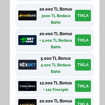
20.000 TL Bonus
TIKLA
3000 TL Bedava
Bahis
20.000 TL Bonus
TIKLA
+ 5.000 TL Bedava
Bahis
5.000 TL Bonus
TIKLA
5.000 TL Bedava
Bahis
12.000 TL Bonus
TIKLA
+ 120 Freespin
20.000 TL Bonus
TIKLA