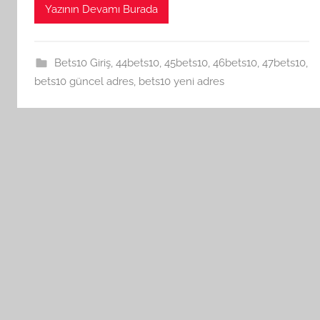
Yazının Devamı Burada
Bets10 Giriş
,
44bets10
,
45bets10
,
46bets10
,
47bets10
,
bets10 güncel adres
,
bets10 yeni adres