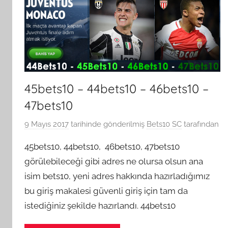
45bets10 – 44bets10 – 46bets10 –
47bets10
9 Mayıs 2017
tarihinde gönderilmiş
Bets10 SC
tarafından
45bets10, 44bets10, 46bets10, 47bets10
görülebileceği gibi adres ne olursa olsun ana
isim bets10, yeni adres hakkında hazırladığımız
bu giriş makalesi güvenli giriş için tam da
istediğiniz şekilde hazırlandı. 44bets10