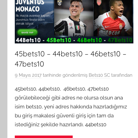
45bets10 – 44bets10 – 46bets10 –
47bets10
9 Mayıs 2017
tarihinde gönderilmiş
Bets10 SC
tarafından
45bets10, 44bets10, 46bets10, 47bets10
görülebileceği gibi adres ne olursa olsun ana
isim bets10, yeni adres hakkında hazırladığımız
bu giriş makalesi güvenli giriş için tam da
istediğiniz şekilde hazırlandı. 44bets10