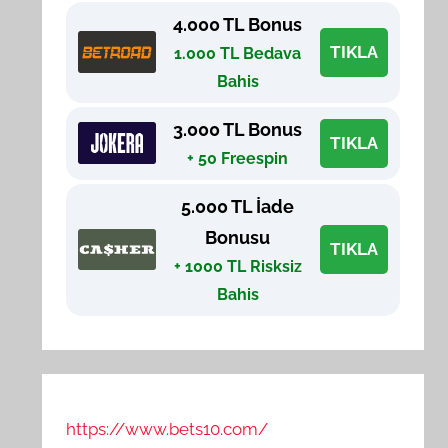
4.000 TL Bonus
TIKLA
1.000 TL Bedava
Bahis
3.000 TL Bonus
TIKLA
+ 50 Freespin
5.000 TL İade
Bonusu
TIKLA
+ 1000 TL Risksiz
Bahis
https://www.bets10.com/