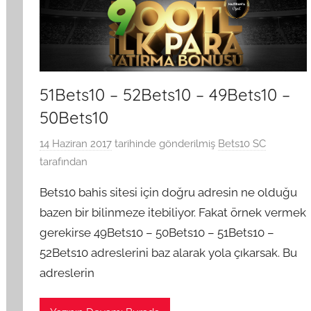
51Bets10 – 52Bets10 – 49Bets10 –
50Bets10
14 Haziran 2017
tarihinde gönderilmiş
Bets10 SC
tarafından
Bets10 bahis sitesi için doğru adresin ne olduğu
bazen bir bilinmeze itebiliyor. Fakat örnek vermek
gerekirse 49Bets10 – 50Bets10 – 51Bets10 –
52Bets10 adreslerini baz alarak yola çıkarsak. Bu
adreslerin