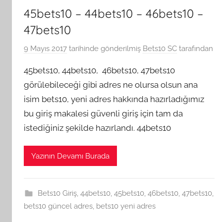
45bets10 – 44bets10 – 46bets10 –
47bets10
9 Mayıs 2017
tarihinde gönderilmiş
Bets10 SC
tarafından
45bets10, 44bets10, 46bets10, 47bets10
görülebileceği gibi adres ne olursa olsun ana
isim bets10, yeni adres hakkında hazırladığımız
bu giriş makalesi güvenli giriş için tam da
istediğiniz şekilde hazırlandı. 44bets10
Yazının Devamı Burada
Bets10 Giriş
,
44bets10
,
45bets10
,
46bets10
,
47bets10
,
bets10 güncel adres
,
bets10 yeni adres