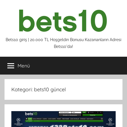
İçeriğe
atla
Bets10
Bets10 giriş | 20.000 TL Hoşgeldin Bonusu Kazananların Adresi
Bets10'da!
giriş
Menü
Kategori:
bets10 güncel