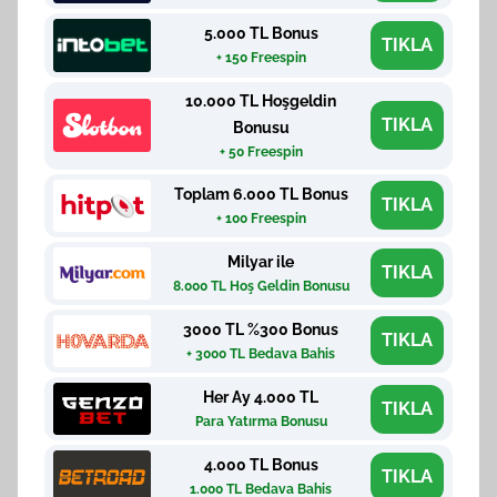
5.000 TL Bonus
TIKLA
+ 150 Freespin
10.000 TL Hoşgeldin
TIKLA
Bonusu
+ 50 Freespin
Toplam 6.000 TL Bonus
TIKLA
+ 100 Freespin
Milyar ile
TIKLA
8.000 TL Hoş Geldin Bonusu
3000 TL %300 Bonus
TIKLA
+ 3000 TL Bedava Bahis
Her Ay 4.000 TL
TIKLA
Para Yatırma Bonusu
4.000 TL Bonus
TIKLA
1.000 TL Bedava Bahis