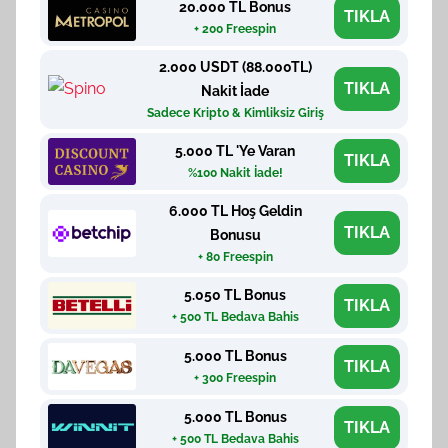
20.000 TL Bonus
TIKLA
+ 200 Freespin
2.000 USDT (88.000TL)
TIKLA
Nakit İade
Sadece Kripto & Kimliksiz Giriş
5.000 TL 'Ye Varan
TIKLA
%100 Nakit İade!
6.000 TL Hoş Geldin
TIKLA
Bonusu
+ 80 Freespin
5.050 TL Bonus
TIKLA
+ 500 TL Bedava Bahis
5.000 TL Bonus
TIKLA
+ 300 Freespin
5.000 TL Bonus
TIKLA
+ 500 TL Bedava Bahis