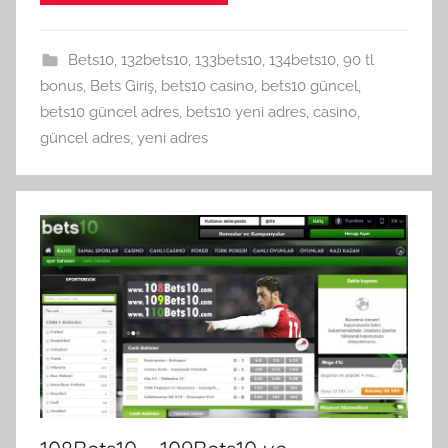
Bets10
,
132bets10
,
133bets10
,
134bets10
,
90 tl
bonus
,
Bets Giriş
,
bets10 casino
,
bets10 güncel
,
bets10 güncel adres
,
bets10 yeni adres
,
casino
,
güncel adres
,
yeni adres