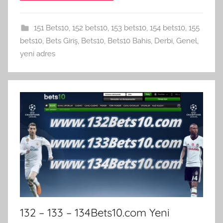
151 Bets10
,
152 bets10
,
153 bets10
,
154 bets10
,
155
bets10
,
Bets Giriş
,
Bets10
,
Bets10 Bahis
,
Derbi
,
Genel
,
yeni adres
132 – 133 – 134Bets10.com Yeni