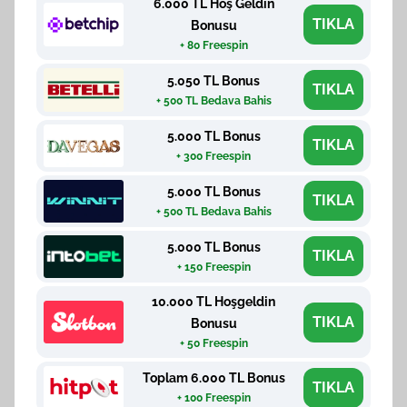
6.000 TL Hoş Geldin
TIKLA
Bonusu
+ 80 Freespin
5.050 TL Bonus
TIKLA
+ 500 TL Bedava Bahis
5.000 TL Bonus
TIKLA
+ 300 Freespin
5.000 TL Bonus
TIKLA
+ 500 TL Bedava Bahis
5.000 TL Bonus
TIKLA
+ 150 Freespin
10.000 TL Hoşgeldin
TIKLA
Bonusu
+ 50 Freespin
Toplam 6.000 TL Bonus
TIKLA
+ 100 Freespin