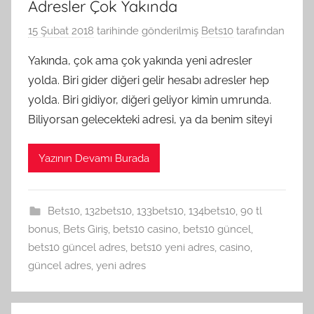
Adresler Çok Yakında
15 Şubat 2018
tarihinde gönderilmiş
Bets10
tarafından
Yakında, çok ama çok yakında yeni adresler
yolda. Biri gider diğeri gelir hesabı adresler hep
yolda. Biri gidiyor, diğeri geliyor kimin umrunda.
Biliyorsan gelecekteki adresi, ya da benim siteyi
Yazının Devamı Burada
Bets10
,
132bets10
,
133bets10
,
134bets10
,
90 tl
bonus
,
Bets Giriş
,
bets10 casino
,
bets10 güncel
,
bets10 güncel adres
,
bets10 yeni adres
,
casino
,
güncel adres
,
yeni adres