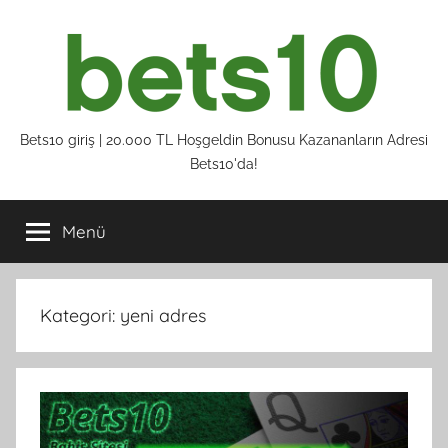
İçeriğe
atla
Bets10
Bets10 giriş | 20.000 TL Hoşgeldin Bonusu Kazananların Adresi
Bets10'da!
giriş
Menü
Kategori:
yeni adres