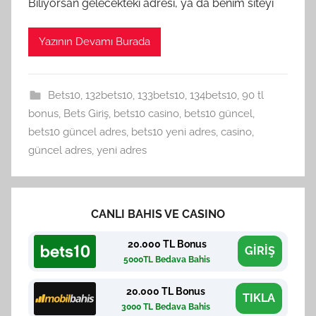
Biliyorsan gelecekteki adresi, ya da benim siteyi
Yazının Devamı Burada
Bets10
,
132bets10
,
133bets10
,
134bets10
,
90 tl
bonus
,
Bets Giriş
,
bets10 casino
,
bets10 güncel
,
bets10 güncel adres
,
bets10 yeni adres
,
casino
,
güncel adres
,
yeni adres
CANLI BAHIS VE CASINO
20.000 TL Bonus
GİRİŞ
5000TL Bedava Bahis
20.000 TL Bonus
TIKLA
3000 TL Bedava Bahis