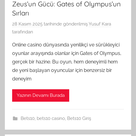
Zeus’un Gücü: Gates of Olympus’un
Sırları
28 Kasım 2025
tarihinde gönderilmiş
Yusuf Kara
tarafından
Online casino dünyasında yenilikçi ve sürükleyici
oyunlar arayışında olanlar için Gates of Olympus,
gerçek bir hazine. Bu oyun, hem deneyimli hem
de yeni başlayan oyuncular için benzersiz bir
deneyim
Yazının Devamı Burada
Bets10
,
bets10 casino
,
Bets10 Giriş