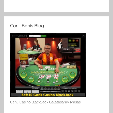
Canlı Bahis Blog
Canlı Casino BlackJack Galatasaray Masası