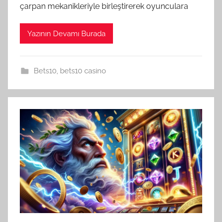
çarpan mekanikleriyle birleştirerek oyunculara
Yazının Devamı Burada
Bets10
,
bets10 casino