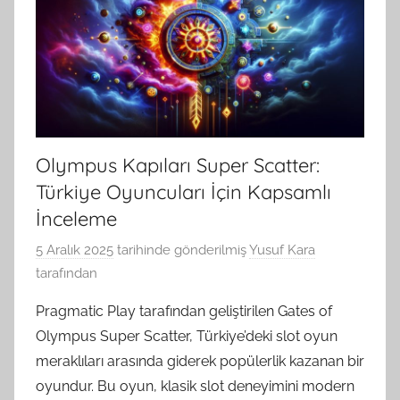
Olympus Kapıları Super Scatter:
Türkiye Oyuncuları İçin Kapsamlı
İnceleme
5 Aralık 2025
tarihinde gönderilmiş
Yusuf Kara
tarafından
Pragmatic Play tarafından geliştirilen Gates of
Olympus Super Scatter, Türkiye’deki slot oyun
meraklıları arasında giderek popülerlik kazanan bir
oyundur. Bu oyun, klasik slot deneyimini modern