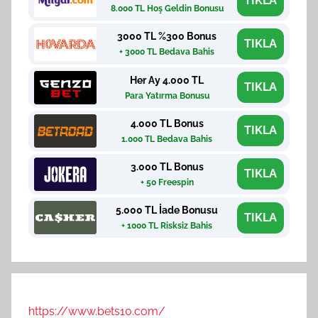
TIKLA
8.000 TL Hoş Geldin Bonusu
3000 TL %300 Bonus
TIKLA
+ 3000 TL Bedava Bahis
Her Ay 4.000 TL
TIKLA
Para Yatırma Bonusu
4.000 TL Bonus
TIKLA
1.000 TL Bedava Bahis
3.000 TL Bonus
TIKLA
+ 50 Freespin
5.000 TL İade Bonusu
TIKLA
+ 1000 TL Risksiz Bahis
https://www.bets10.com/