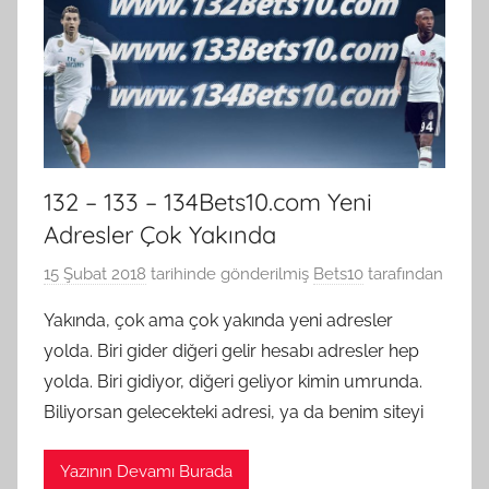
132 – 133 – 134Bets10.com Yeni
Adresler Çok Yakında
15 Şubat 2018
tarihinde gönderilmiş
Bets10
tarafından
Yakında, çok ama çok yakında yeni adresler
yolda. Biri gider diğeri gelir hesabı adresler hep
yolda. Biri gidiyor, diğeri geliyor kimin umrunda.
Biliyorsan gelecekteki adresi, ya da benim siteyi
Yazının Devamı Burada