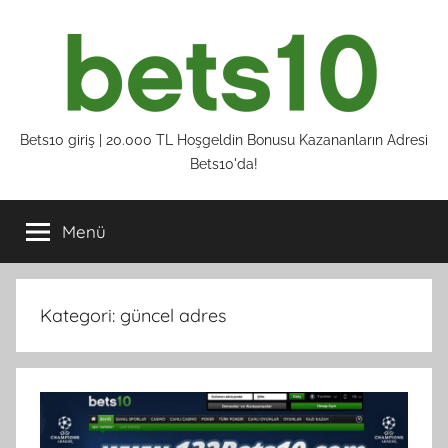
İçeriğe
atla
Bets10
Bets10 giriş | 20.000 TL Hoşgeldin Bonusu Kazananların Adresi
Bets10'da!
giriş
Menü
Kategori:
güncel adres