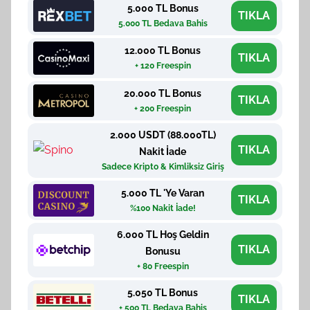
5.000 TL Bonus
TIKLA
5.000 TL Bedava Bahis
12.000 TL Bonus
TIKLA
+ 120 Freespin
20.000 TL Bonus
TIKLA
+ 200 Freespin
2.000 USDT (88.000TL)
TIKLA
Nakit İade
Sadece Kripto & Kimliksiz Giriş
5.000 TL 'Ye Varan
TIKLA
%100 Nakit İade!
6.000 TL Hoş Geldin
TIKLA
Bonusu
+ 80 Freespin
5.050 TL Bonus
TIKLA
+ 500 TL Bedava Bahis