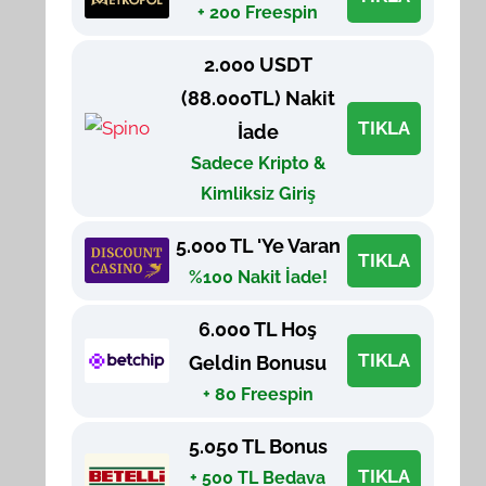
+ 200 Freespin
2.000 USDT
(88.000TL) Nakit
TIKLA
İade
Sadece Kripto &
Kimliksiz Giriş
5.000 TL 'Ye Varan
TIKLA
%100 Nakit İade!
6.000 TL Hoş
TIKLA
Geldin Bonusu
+ 80 Freespin
5.050 TL Bonus
TIKLA
+ 500 TL Bedava