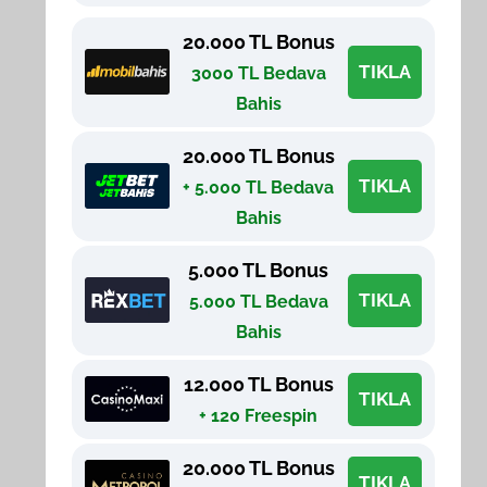
20.000 TL Bonus
TIKLA
3000 TL Bedava
Bahis
20.000 TL Bonus
TIKLA
+ 5.000 TL Bedava
Bahis
5.000 TL Bonus
TIKLA
5.000 TL Bedava
Bahis
12.000 TL Bonus
TIKLA
+ 120 Freespin
20.000 TL Bonus
TIKLA