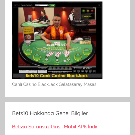
Canlı Casino BlackJack Galatasaray Masası
Bets10 Hakkında Genel Bilgiler
Bets10 Sorunsuz Giriş | Mobil APK İndir