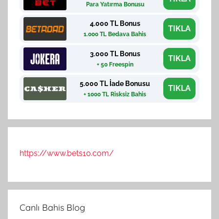
Para Yatırma Bonusu
4.000 TL Bonus
TIKLA
1.000 TL Bedava Bahis
3.000 TL Bonus
TIKLA
+ 50 Freespin
5.000 TL İade Bonusu
TIKLA
+ 1000 TL Risksiz Bahis
https://www.bets10.com/
Canlı Bahis Blog