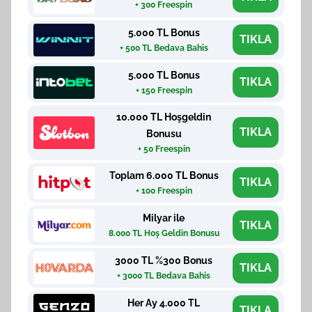
+ 300 Freespin
5.000 TL Bonus
TIKLA
+ 500 TL Bedava Bahis
5.000 TL Bonus
TIKLA
+ 150 Freespin
10.000 TL Hoşgeldin
TIKLA
Bonusu
+ 50 Freespin
Toplam 6.000 TL Bonus
TIKLA
+ 100 Freespin
Milyar ile
TIKLA
8.000 TL Hoş Geldin Bonusu
3000 TL %300 Bonus
TIKLA
+ 3000 TL Bedava Bahis
Her Ay 4.000 TL
TIKLA