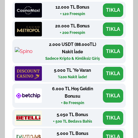
12.000 TL Bonus
TIKLA
+ 120 Freespin
20.000 TL Bonus
TIKLA
+ 200 Freespin
2.000 USDT (88.000TL)
TIKLA
Nakit İade
Sadece Kripto & Kimliksiz Giriş
5.000 TL 'Ye Varan
TIKLA
%100 Nakit İade!
6.000 TL Hoş Geldin
TIKLA
Bonusu
+ 80 Freespin
5.050 TL Bonus
TIKLA
+ 500 TL Bedava Bahis
5.000 TL Bonus
TIKLA