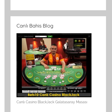
Canlı Bahis Blog
Canlı Casino BlackJack Galatasaray Masası