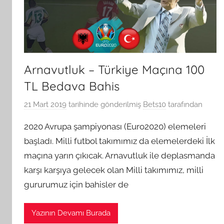
Arnavutluk – Türkiye Maçına 100
TL Bedava Bahis
21 Mart 2019
tarihinde gönderilmiş
Bets10
tarafından
2020 Avrupa şampiyonası (Euro2020) elemeleri
başladı. Milli futbol takımımız da elemelerdeki İlk
maçına yarın çıkıcak. Arnavutluk ile deplasmanda
karşı karşıya gelecek olan Milli takımımız, milli
gururumuz için bahisler de
Yazının Devamı Burada