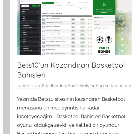
Bets10’un Kazandıran Basketbol
Bahisleri
12 Aralık 2018
tarihinde gönderilmiş
bets10 sc
tarafından
Yazımda Bets10 sitesinin kazandıran Basketbol
menüsünü en ince ayrıntısına kadar
inceleyeceğim. Basketbol Bahisleri Basketbol
oyunu oldukça zevkli ve kaliteli bir oyundur.
Basketbol oyuncuları, her zaman diğer spor