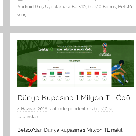
Android Giriş Uygulaması
,
Bets10
,
bets10 Bonus
,
Bets10
Giriş
Dünya Kupasına 1 Milyon TL Ödül
4 Haziran 2018
tarihinde gönderilmiş
bets10 sc
tarafından
Bets10’dan Dünya Kupasına 1 Milyon TL nakit