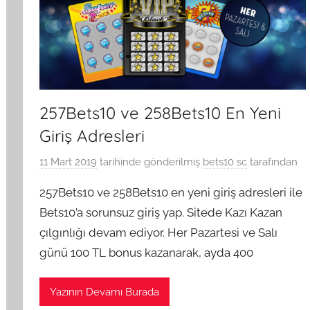
257Bets10 ve 258Bets10 En Yeni
Giriş Adresleri
11 Mart 2019
tarihinde gönderilmiş
bets10 sc
tarafından
257Bets10 ve 258Bets10 en yeni giriş adresleri ile
Bets10’a sorunsuz giriş yap. Sitede Kazı Kazan
çılgınlığı devam ediyor. Her Pazartesi ve Salı
günü 100 TL bonus kazanarak, ayda 400
Yazının Devamı Burada