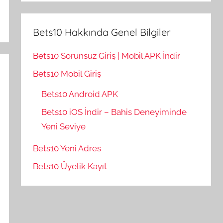
Bets10 Hakkında Genel Bilgiler
Bets10 Sorunsuz Giriş | Mobil APK İndir
Bets10 Mobil Giriş
Bets10 Android APK
Bets10 iOS İndir – Bahis Deneyiminde
Yeni Seviye
Bets10 Yeni Adres
Bets10 Üyelik Kayıt