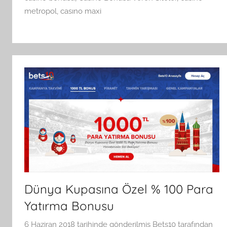
metropol
,
casıno maxi
Dünya Kupasına Özel % 100 Para
Yatırma Bonusu
6 Haziran 2018
tarihinde gönderilmiş
Bets10
tarafından