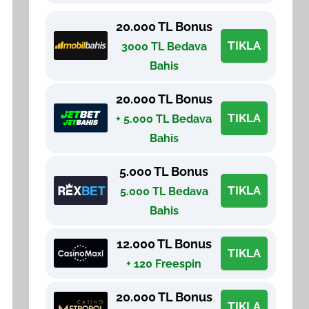
20.000 TL Bonus
TIKLA
3000 TL Bedava
Bahis
20.000 TL Bonus
TIKLA
+ 5.000 TL Bedava
Bahis
5.000 TL Bonus
TIKLA
5.000 TL Bedava
Bahis
12.000 TL Bonus
TIKLA
+ 120 Freespin
20.000 TL Bonus
TIKLA