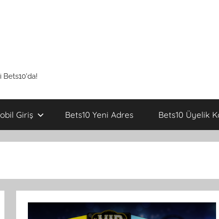
i Bets10'da!
bil Giriş
Bets10 Yeni Adres
Bets10 Üyelik K