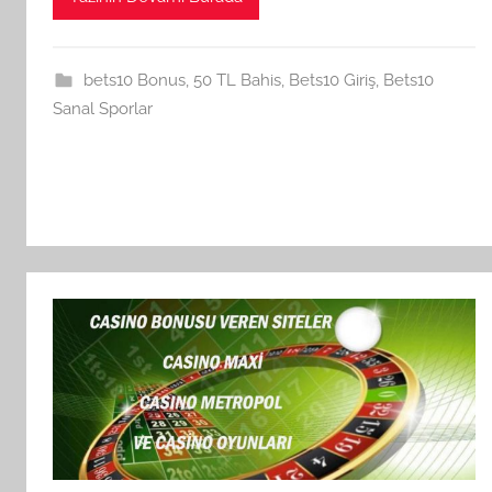
bets10 Bonus
,
50 TL Bahis
,
Bets10 Giriş
,
Bets10
Sanal Sporlar