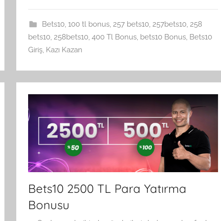
Bets10
,
100 tl bonus
,
257 bets10
,
257bets10
,
258
bets10
,
258bets10
,
400 Tl Bonus
,
bets10 Bonus
,
Bets10
Giriş
,
Kazı Kazan
Bets10 2500 TL Para Yatırma
Bonusu