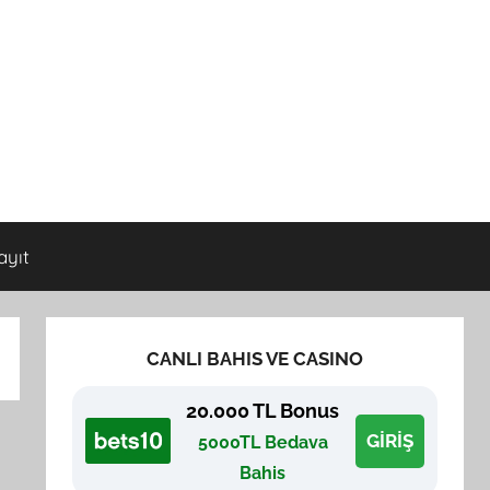
ayıt
CANLI BAHIS VE CASINO
20.000 TL Bonus
GİRİŞ
5000TL Bedava
Bahis