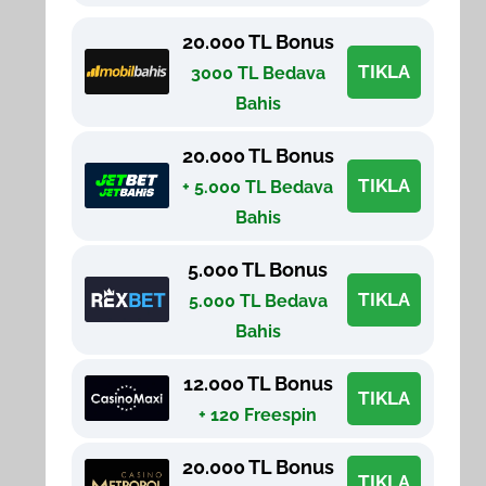
20.000 TL Bonus
TIKLA
3000 TL Bedava
Bahis
20.000 TL Bonus
TIKLA
+ 5.000 TL Bedava
Bahis
5.000 TL Bonus
TIKLA
5.000 TL Bedava
Bahis
12.000 TL Bonus
TIKLA
+ 120 Freespin
20.000 TL Bonus
TIKLA