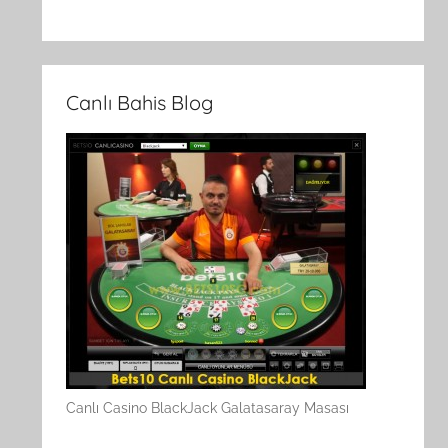
Canlı Bahis Blog
Canlı Casino BlackJack Galatasaray Masası