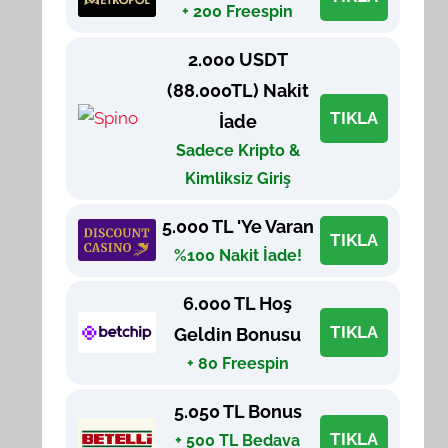
+ 200 Freespin
2.000 USDT
(88.000TL) Nakit
TIKLA
İade
Sadece Kripto &
Kimliksiz Giriş
5.000 TL 'Ye Varan
TIKLA
%100 Nakit İade!
6.000 TL Hoş
TIKLA
Geldin Bonusu
+ 80 Freespin
5.050 TL Bonus
TIKLA
+ 500 TL Bedava