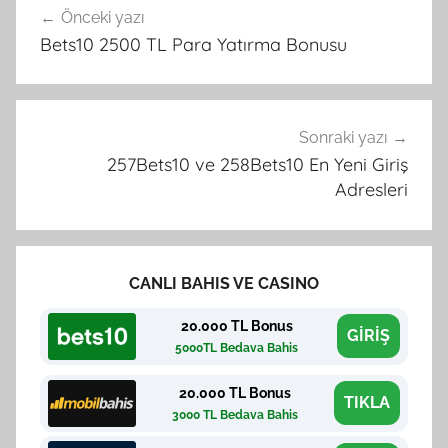
Önceki yazı
gezinmesi
Bets10 2500 TL Para Yatırma Bonusu
Sonraki yazı
257Bets10 ve 258Bets10 En Yeni Giriş
Adresleri
CANLI BAHIS VE CASINO
20.000 TL Bonus
GİRİŞ
5000TL Bedava Bahis
20.000 TL Bonus
TIKLA
3000 TL Bedava Bahis