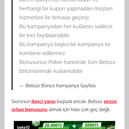
herhangi bir kupon yapmadan müşteri
hizmetleri ile temasa geçiniz.
Bu kampanyadan her kullanıcı sadece
bir kez faydalanabilir.
Bu kampanya başka bir kampanya ile
kombine edilemez.
Bonusunuz Poker haricinde tüm Bets10
bölümlerinde kullanılabilir.
Bets10 Bonus Kampanya Sayfası
Sezonun
ikinci yarısı
başladı ancak, Bets10
sezon
ortası bon
u
sunu
almak için hala çok geç değil.