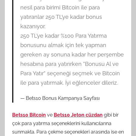
nesil para birimi Bitcoin ile para
yatıranlar 250 TL’ye kadar bonus
kazanıyor.
250 TL’ye kadar %100 Para Yatırma
bonusunu almak için tek yapman
gereken ay sonuna kadar her perşembe
hesabına para yatırırken ”Bonusu Al ve
Para Yatır” seçeneği seçmek ve Bitcoin
ile para yatırmak. İyi eğlenceler dileriz.
Bets10 Bonus Kampanya Sayfası
Bets10 Bitcoin
ve
Bets10 Jeton cüzdan
gibi bir
çok para yatırma seçeneklerini kullanıcılarına
sunmakta. Para çekme seçenekleri arasında ise en