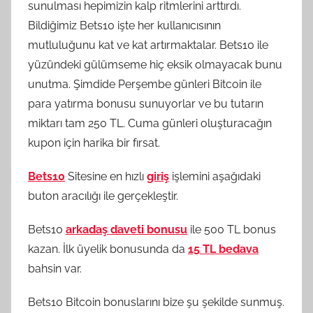
sunulması hepimizin kalp ritmlerini arttırdı.
Bildiğimiz Bets10 işte her kullanıcısının
mutluluğunu kat ve kat artırmaktalar. Bets10 ile
yüzündeki gülümseme hiç eksik olmayacak bunu
unutma. Şimdide Perşembe günleri Bitcoin ile
para yatırma bonusu sunuyorlar ve bu tutarın
miktarı tam 250 TL. Cuma günleri oluşturacağın
kupon için harika bir fırsat.
Bets10
Sitesine en hızlı
giriş
işlemini aşağıdaki
buton aracılığı ile gerçekleştir.
Bets10
arkadaş daveti bonusu
ile 500 TL bonus
kazan. İlk üyelik bonusunda da
15 TL bedava
bahsin var.
Bets10 Bitcoin bonuslarını bize şu şekilde sunmuş.