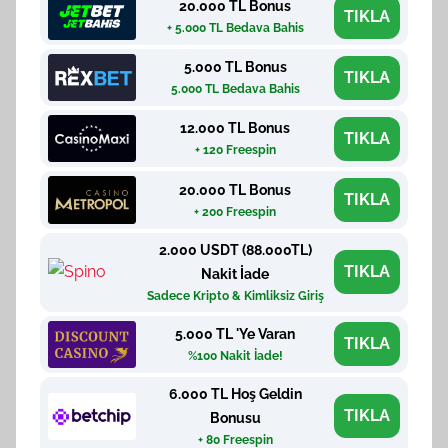
20.000 TL Bonus
TIKLA
+ 5.000 TL Bedava Bahis
5.000 TL Bonus
TIKLA
5.000 TL Bedava Bahis
12.000 TL Bonus
TIKLA
+ 120 Freespin
20.000 TL Bonus
TIKLA
+ 200 Freespin
2.000 USDT (88.000TL)
TIKLA
Nakit İade
Sadece Kripto & Kimliksiz Giriş
5.000 TL 'Ye Varan
TIKLA
%100 Nakit İade!
6.000 TL Hoş Geldin
TIKLA
Bonusu
+ 80 Freespin