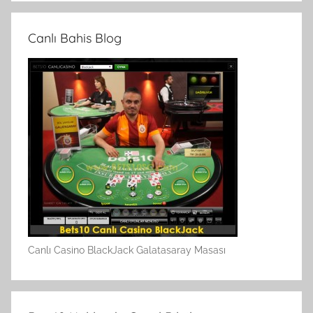
Canlı Bahis Blog
Canlı Casino BlackJack Galatasaray Masası