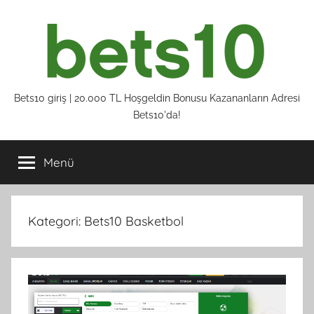
İçeriğe
atla
Bets10
Bets10 giriş | 20.000 TL Hoşgeldin Bonusu Kazananların Adresi
Bets10'da!
giriş
Menü
Kategori:
Bets10 Basketbol