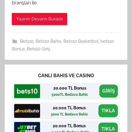
branşları ile
Yazının Devamı Burada
Bets10
,
Bets10 Bahis
,
Bets10 Basketbol
,
bets10
Bonus
,
Bets10 Giriş
CANLI BAHIS VE CASINO
20.000 TL Bonus
GİRİŞ
5000TL Bedava Bahis
20.000 TL Bonus
TIKLA
3000 TL Bedava Bahis
20.000 TL Bonus
TIKLA