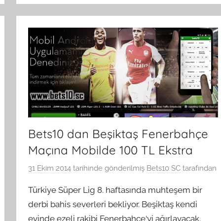
Bets10 dan Beşiktaş Fenerbahçe
Maçına Mobilde 100 TL Ekstra
31 Ekim 2014
tarihinde gönderilmiş
Bets10 SC
tarafından
Türkiye Süper Lig 8. haftasında muhteşem bir
derbi bahis severleri bekliyor. Beşiktaş kendi
evinde ezeli rakibi Fenerbahçe‘yi ağırlayacak.