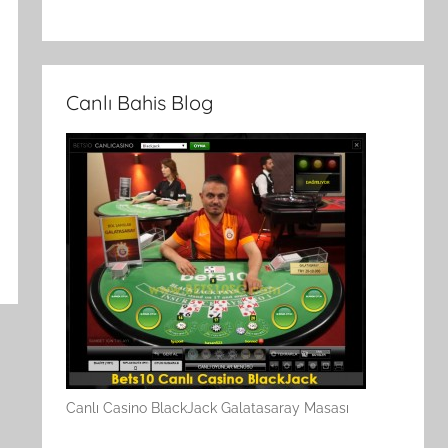
Canlı Bahis Blog
Canlı Casino BlackJack Galatasaray Masası