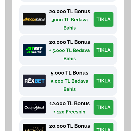
20.000 TL Bonus
TIKLA
3000 TL Bedava
Bahis
20.000 TL Bonus
TIKLA
+ 5.000 TL Bedava
Bahis
5.000 TL Bonus
TIKLA
5.000 TL Bedava
Bahis
12.000 TL Bonus
TIKLA
+ 120 Freespin
20.000 TL Bonus
TIKLA