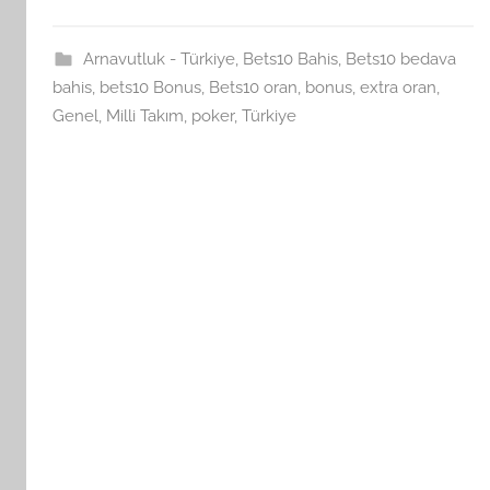
Arnavutluk - Türkiye
,
Bets10 Bahis
,
Bets10 bedava
bahis
,
bets10 Bonus
,
Bets10 oran
,
bonus
,
extra oran
,
Genel
,
Milli Takım
,
poker
,
Türkiye