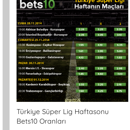
Türkiye Süper Lig Haftasonu
Bets10 Oranları