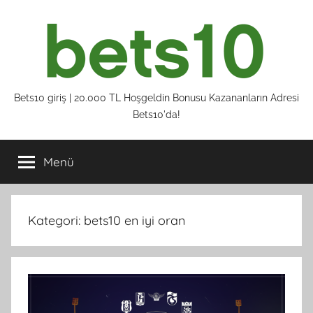
İçeriğe
atla
Bets10
Bets10 giriş | 20.000 TL Hoşgeldin Bonusu Kazananların Adresi
Bets10'da!
giriş
Menü
Kategori:
bets10 en iyi oran