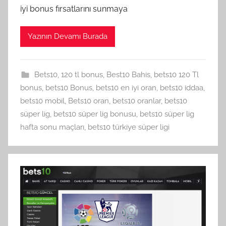
iyi bonus fırsatlarını sunmaya
Yazının Devamı Burada
Bets10
,
120 tl bonus
,
Best10 Bahis
,
bets10 120 Tl
bonus
,
bets10 Bonus
,
bets10 en iyi oran
,
bets10 iddaa
,
bets10 mobil
,
Bets10 oran
,
bets10 oranlar
,
bets10
süper lig
,
bets10 süper lig bonusu
,
bets10 süper lig
hafta sonu maçları
,
bets10 türkiye süper ligi