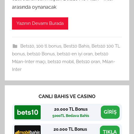
arasında oynanacak
Yazının Devamı Burada
Bets10
,
100 tl bonus
,
Best10 Bahis
,
Bets10 100 TL
bonus
,
bets10 Bonus
,
bets10 en iyi oran
,
bets10
Mılan-Inter maçı
,
bets10 mobil
,
Bets10 oran
,
Mılan-
Inter
CANLI BAHIS VE CASINO
20.000 TL Bonus
GİRİŞ
5000TL Bedava Bahis
20.000 TL Bonus
TIKLA