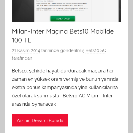
Mılan-Inter Maçına Bets10 Mobilde
100 TL
21 Kasım 2014
tarihinde gönderilmiş
Bets10 SC
tarafından
Bets10, şehirde hayatı durduracak maçlara her
zaman en yüksek oranı vermiş ve bunun yanında
ekstra bonus kampanyasınıda yine kullanıcılarına
özel olarak sunmuştur. Bets10 AC Milan – Inter
arasında oynanacak
Yazının Devamı Burada