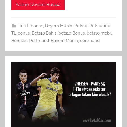
Yazının Devamı Burada
100 tl bonus
,
Bayern Münih
,
Bets10
,
Bets10 100
TL bonus
,
Bets10 Bahis
,
bets10 Bonus
,
bets10 mobil
,
Borussia Dortmund-Bayern Münih
,
dortmund