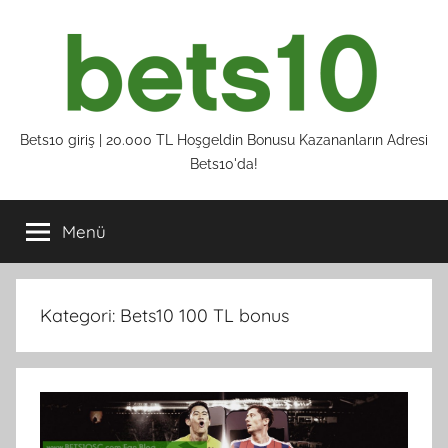
İçeriğe
atla
Bets10
Bets10 giriş | 20.000 TL Hoşgeldin Bonusu Kazananların Adresi
Bets10'da!
giriş
Menü
Kategori:
Bets10 100 TL bonus