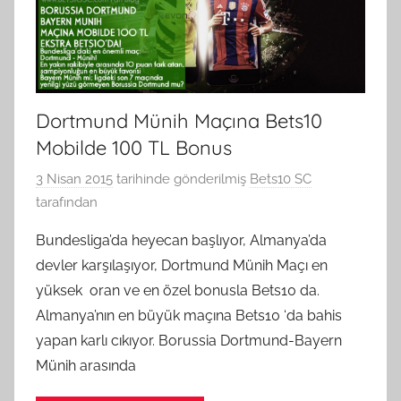
Dortmund Münih Maçına Bets10
Mobilde 100 TL Bonus
3 Nisan 2015
tarihinde gönderilmiş
Bets10 SC
tarafından
Bundesliga’da heyecan başlıyor, Almanya’da
devler karşılaşıyor, Dortmund Münih Maçı en
yüksek oran ve en özel bonusla Bets10 da.
Almanya’nın en büyük maçına Bets10 ‘da bahis
yapan karlı cıkıyor. Borussia Dortmund-Bayern
Münih arasında