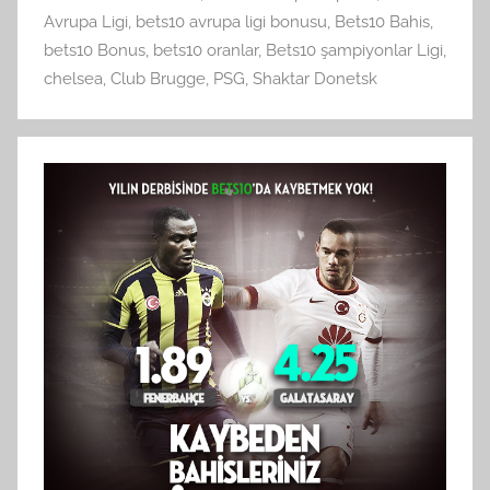
Avrupa Ligi
,
bets10 avrupa ligi bonusu
,
Bets10 Bahis
,
bets10 Bonus
,
bets10 oranlar
,
Bets10 şampiyonlar Ligi
,
chelsea
,
Club Brugge
,
PSG
,
Shaktar Donetsk