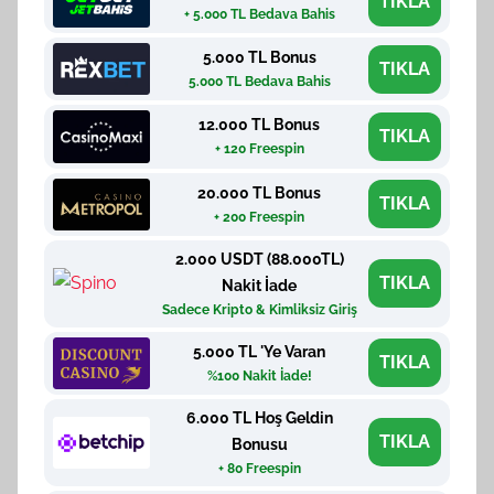
TIKLA
+ 5.000 TL Bedava Bahis
5.000 TL Bonus
TIKLA
5.000 TL Bedava Bahis
12.000 TL Bonus
TIKLA
+ 120 Freespin
20.000 TL Bonus
TIKLA
+ 200 Freespin
2.000 USDT (88.000TL)
TIKLA
Nakit İade
Sadece Kripto & Kimliksiz Giriş
5.000 TL 'Ye Varan
TIKLA
%100 Nakit İade!
6.000 TL Hoş Geldin
TIKLA
Bonusu
+ 80 Freespin