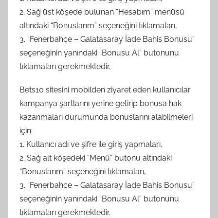
2. Sağ üst köşede bulunan “Hesabım” menüsü
altındaki “Bonuslarım” seçeneğini tıklamaları,
3. “Fenerbahçe – Galatasaray İade Bahis Bonusu”
seçeneğinin yanındaki “Bonusu Al” butonunu
tıklamaları gerekmektedir.
Bets10 sitesini mobilden ziyaret eden kullanıcılar
kampanya şartlarını yerine getirip bonusa hak
kazanmaları durumunda bonuslarını alabilmeleri
için:
1. Kullanıcı adı ve şifre ile giriş yapmaları,
2. Sağ alt köşedeki “Menü” butonu altındaki
“Bonuslarım” seçeneğini tıklamaları,
3. “Fenerbahçe – Galatasaray İade Bahis Bonusu”
seçeneğinin yanındaki “Bonusu Al” butonunu
tıklamaları gerekmektedir.