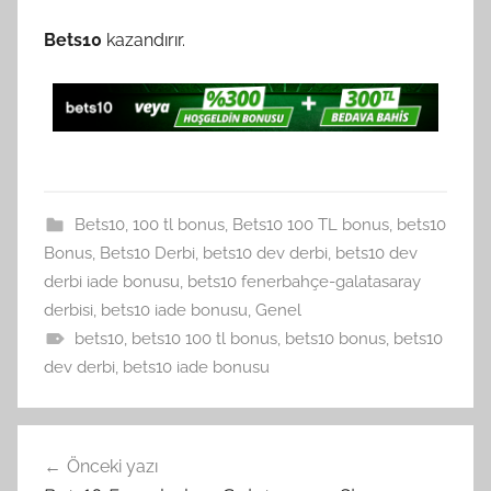
Bets10
kazandırır.
Bets10
,
100 tl bonus
,
Bets10 100 TL bonus
,
bets10
Bonus
,
Bets10 Derbi
,
bets10 dev derbi
,
bets10 dev
derbi iade bonusu
,
bets10 fenerbahçe-galatasaray
derbisi
,
bets10 iade bonusu
,
Genel
bets10
,
bets10 100 tl bonus
,
bets10 bonus
,
bets10
dev derbi
,
bets10 iade bonusu
Yazı
Önceki yazı
gezinmesi