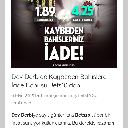
Dev Derbide Kaybeden Bahislere
İade Bonusu Bets10 dan
6 Mart 2015
tarihinde gönderilmiş
Bets10 SC
tarafından
Dev Derbi
ye sayılı günler kala
Bets10
süper bir
fırsat sunuyor kullanıcılarına. Bu derbide kazanan