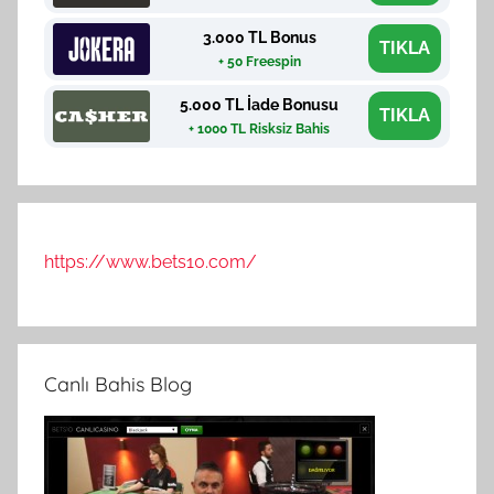
3.000 TL Bonus
TIKLA
+ 50 Freespin
5.000 TL İade Bonusu
TIKLA
+ 1000 TL Risksiz Bahis
https://www.bets10.com/
Canlı Bahis Blog