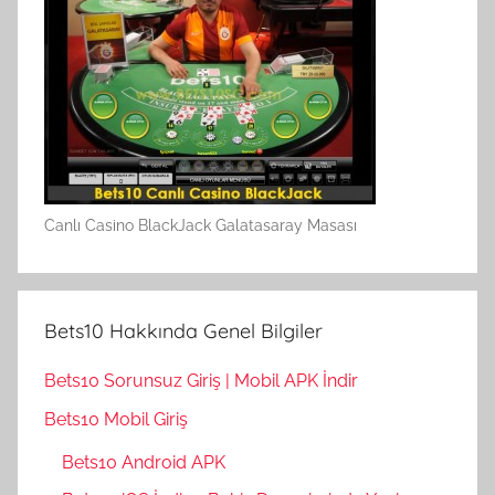
Canlı Casino BlackJack Galatasaray Masası
Bets10 Hakkında Genel Bilgiler
Bets10 Sorunsuz Giriş | Mobil APK İndir
Bets10 Mobil Giriş
Bets10 Android APK