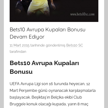
Bets10 Avrupa Kupaları Bonusu
Devam Ediyor
11 Mart 2015
tarihinde gönderilmiş
Bets10 SC
tarafından
Bets10 Avrupa Kupaları
Bonusu
UEFA Avrupa Ligi son 16 turunda heyecan, 12
Mart Perşembe günü oynanacak karşılaşmalarla
başlayacak. Beşiktaş’ın Belçika ekibi Club
Brugge’e konuk olacağı kupada, yarın 8 maç