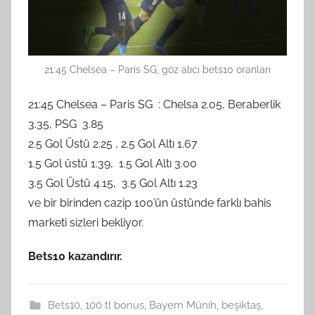
21:45 Chelsea – Paris SG, göz alıcı bets10 oranları
21:45 Chelsea – Paris SG : Chelsa 2.05, Beraberlik
3.35, PSG 3.85
2.5 Gol Üstü 2.25 , 2.5 Gol Altı 1.67
1.5 Gol üstü 1.39, 1.5 Gol Altı 3.00
3.5 Gol Üstü 4.15, 3.5 Gol Altı 1.23
ve bir birinden cazip 100’ün üstünde farklı bahis
marketi sizleri bekliyor.
Bets10 kazandırır.
Bets10
,
100 tl bonus
,
Bayern Münih
,
beşiktaş
,