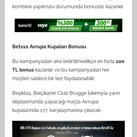
kombine yapılması durumunda bonuslar kazanılır.
Bets10 Avrupa Kupaları Bonusu
Bu kampanyadan aksi belirtilmedikçe en fazla
100
TL bonus
kazanılır ve bu kampanyadan her
müşteri sadece bir kez faydalanabilir.
Beşiktaş, Belçika’nın Club Brugge takımıyla yarın
deplasmanda yapacağı maçla Avrupa
kupalarında 177. karşılaşmasına çıkacak.