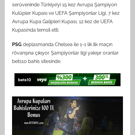
serüveninde Türkiye’yi 15 kez Avrupa Şampiyon
Kulüpler Kupası ve UEFA Şampiyonlar Ligi, 7 kez
Avrupa Kupa Galipleri Kupası, 12 kez de UEFA
Kupası’nda temsil etti.
PSG
deplasmanda Chelsea ile 1-1 lik ilk maçın
rövanşına çıkıyor. Şampiyonlar ligi yakışır oranlar
bets10 bahis sitesinde.