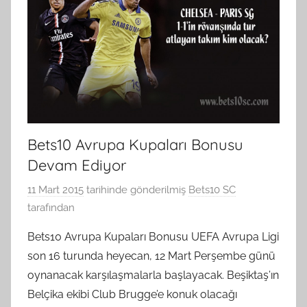
Bets10 Avrupa Kupaları Bonusu
Devam Ediyor
11 Mart 2015
tarihinde gönderilmiş
Bets10 SC
tarafından
Bets10 Avrupa Kupaları Bonusu UEFA Avrupa Ligi
son 16 turunda heyecan, 12 Mart Perşembe günü
oynanacak karşılaşmalarla başlayacak. Beşiktaş’ın
Belçika ekibi Club Brugge’e konuk olacağı