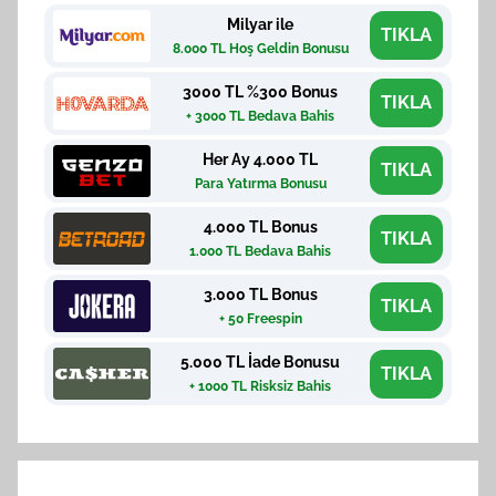
Milyar ile
TIKLA
8.000 TL Hoş Geldin Bonusu
3000 TL %300 Bonus
TIKLA
+ 3000 TL Bedava Bahis
Her Ay 4.000 TL
TIKLA
Para Yatırma Bonusu
4.000 TL Bonus
TIKLA
1.000 TL Bedava Bahis
3.000 TL Bonus
TIKLA
+ 50 Freespin
5.000 TL İade Bonusu
TIKLA
+ 1000 TL Risksiz Bahis