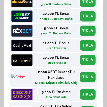
TIKLA
3000 TL Bedava Bahis
20.000 TL Bonus
TIKLA
+ 5.000 TL Bedava Bahis
5.000 TL Bonus
TIKLA
5.000 TL Bedava Bahis
12.000 TL Bonus
TIKLA
+ 120 Freespin
20.000 TL Bonus
TIKLA
+ 200 Freespin
2.000 USDT (88.000TL)
TIKLA
Nakit İade
Sadece Kripto & Kimliksiz Giriş
5.000 TL 'Ye Varan
TIKLA
%100 Nakit İade!
6.000 TL Hoş Geldin