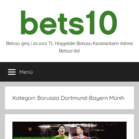
İçeriğe
atla
Bets10
Bets10 giriş | 20.000 TL Hoşgeldin Bonusu Kazananların Adresi
Bets10'da!
giriş
Menü
Kategori:
Borussia Dortmund-Bayern Münih