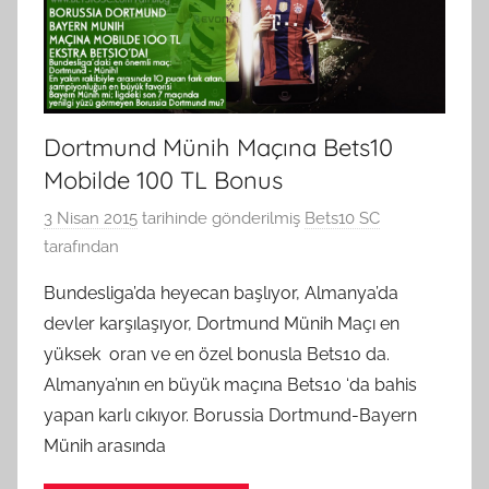
Dortmund Münih Maçına Bets10
Mobilde 100 TL Bonus
3 Nisan 2015
tarihinde gönderilmiş
Bets10 SC
tarafından
Bundesliga’da heyecan başlıyor, Almanya’da
devler karşılaşıyor, Dortmund Münih Maçı en
yüksek oran ve en özel bonusla Bets10 da.
Almanya’nın en büyük maçına Bets10 ‘da bahis
yapan karlı cıkıyor. Borussia Dortmund-Bayern
Münih arasında