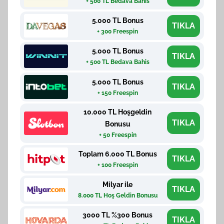
+ 500 TL Bedava Bahis
5.000 TL Bonus
TIKLA
+ 300 Freespin
5.000 TL Bonus
TIKLA
+ 500 TL Bedava Bahis
5.000 TL Bonus
TIKLA
+ 150 Freespin
10.000 TL Hoşgeldin
TIKLA
Bonusu
+ 50 Freespin
Toplam 6.000 TL Bonus
TIKLA
+ 100 Freespin
Milyar ile
TIKLA
8.000 TL Hoş Geldin Bonusu
3000 TL %300 Bonus
TIKLA