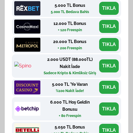
5.000 TL Bonus
TIKLA
5.000 TL Bedava Bahis
12.000 TL Bonus
TIKLA
+ 120 Freespin
20.000 TL Bonus
TIKLA
+ 200 Freespin
2.000 USDT (88.000TL)
TIKLA
Nakit İade
Sadece Kripto & Kimliksiz Giriş
5.000 TL 'Ye Varan
TIKLA
%100 Nakit İade!
6.000 TL Hoş Geldin
TIKLA
Bonusu
+ 80 Freespin
5.050 TL Bonus
TIKLA