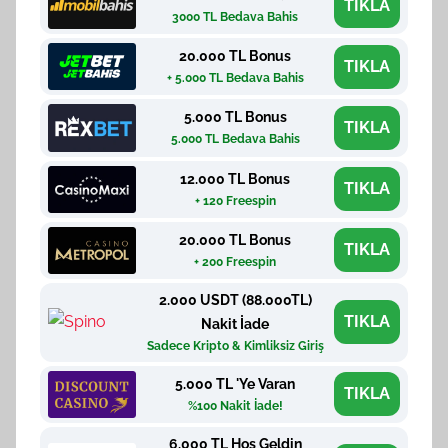
TIKLA
3000 TL Bedava Bahis
20.000 TL Bonus
TIKLA
+ 5.000 TL Bedava Bahis
5.000 TL Bonus
TIKLA
5.000 TL Bedava Bahis
12.000 TL Bonus
TIKLA
+ 120 Freespin
20.000 TL Bonus
TIKLA
+ 200 Freespin
2.000 USDT (88.000TL)
TIKLA
Nakit İade
Sadece Kripto & Kimliksiz Giriş
5.000 TL 'Ye Varan
TIKLA
%100 Nakit İade!
6.000 TL Hoş Geldin