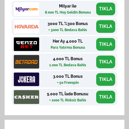
Milyar ile
TIKLA
8.000 TL Hoş Geldin Bonusu
3000 TL %300 Bonus
TIKLA
+ 3000 TL Bedava Bahis
Her Ay 4.000 TL
TIKLA
Para Yatırma Bonusu
4.000 TL Bonus
TIKLA
1.000 TL Bedava Bahis
3.000 TL Bonus
TIKLA
+ 50 Freespin
5.000 TL İade Bonusu
TIKLA
+ 1000 TL Risksiz Bahis