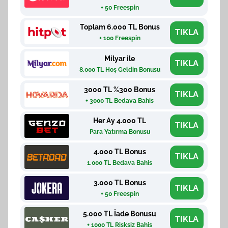
+ 50 Freespin
Toplam 6.000 TL Bonus
TIKLA
+ 100 Freespin
Milyar ile
TIKLA
8.000 TL Hoş Geldin Bonusu
3000 TL %300 Bonus
TIKLA
+ 3000 TL Bedava Bahis
Her Ay 4.000 TL
TIKLA
Para Yatırma Bonusu
4.000 TL Bonus
TIKLA
1.000 TL Bedava Bahis
3.000 TL Bonus
TIKLA
+ 50 Freespin
5.000 TL İade Bonusu
TIKLA
+ 1000 TL Risksiz Bahis