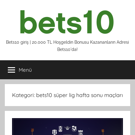
İçeriğe
atla
Bets10
Bets10 giriş | 20.000 TL Hoşgeldin Bonusu Kazananların Adresi
Bets10'da!
giriş
Menü
Kategori:
bets10 süper lig hafta sonu maçları