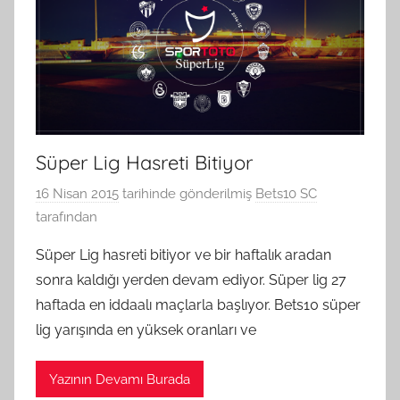
Süper Lig Hasreti Bitiyor
16 Nisan 2015
tarihinde gönderilmiş
Bets10 SC
tarafından
Süper Lig hasreti bitiyor ve bir haftalık aradan
sonra kaldığı yerden devam ediyor. Süper lig 27
haftada en iddaalı maçlarla başlıyor. Bets10 süper
lig yarışında en yüksek oranları ve
Yazının Devamı Burada