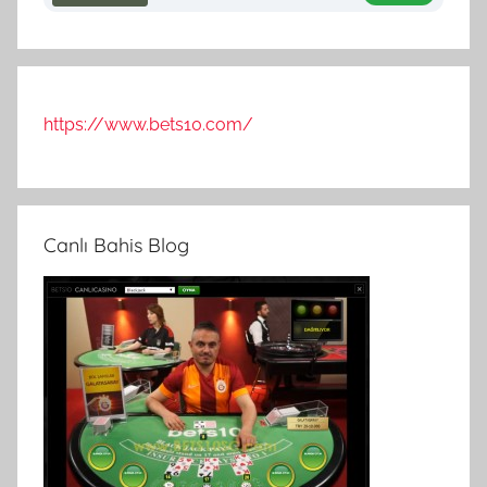
https://www.bets10.com/
Canlı Bahis Blog