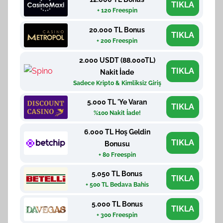
TIKLA
+ 120 Freespin
20.000 TL Bonus
TIKLA
+ 200 Freespin
2.000 USDT (88.000TL)
TIKLA
Nakit İade
Sadece Kripto & Kimliksiz Giriş
5.000 TL 'Ye Varan
TIKLA
%100 Nakit İade!
6.000 TL Hoş Geldin
TIKLA
Bonusu
+ 80 Freespin
5.050 TL Bonus
TIKLA
+ 500 TL Bedava Bahis
5.000 TL Bonus
TIKLA
+ 300 Freespin