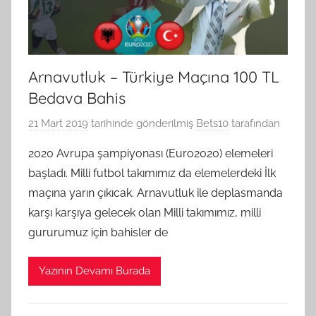
Arnavutluk – Türkiye Maçına 100 TL
Bedava Bahis
21 Mart 2019
tarihinde gönderilmiş
Bets10
tarafından
2020 Avrupa şampiyonası (Euro2020) elemeleri
başladı. Milli futbol takımımız da elemelerdeki İlk
maçına yarın çıkıcak. Arnavutluk ile deplasmanda
karşı karşıya gelecek olan Milli takımımız, milli
gururumuz için bahisler de
Yazının Devamı Burada