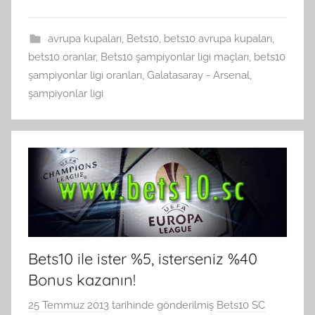
avrupa kupaları
,
Bets10
,
bets10 avrupa kupaları
,
bets10 oranlar
,
Bets10 şampiyonlar ligi maçları
,
bets10
şampiyonlar ligi oranları
,
Galatasaray - Arsenal
,
şampiyonlar ligi
Bets10 ile ister %5, isterseniz %40
Bonus kazanın!
25 Temmuz 2013
tarihinde gönderilmiş
Bets10 SC