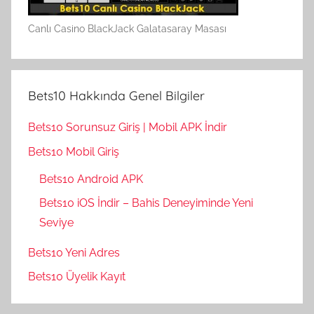
Canlı Casino BlackJack Galatasaray Masası
Bets10 Hakkında Genel Bilgiler
Bets10 Sorunsuz Giriş | Mobil APK İndir
Bets10 Mobil Giriş
Bets10 Android APK
Bets10 iOS İndir – Bahis Deneyiminde Yeni
Seviye
Bets10 Yeni Adres
Bets10 Üyelik Kayıt