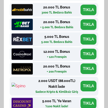
20.000 TL Bonus
TIKLA
3000 TL Bedava Bahis
20.000 TL Bonus
TIKLA
+ 5.000 TL Bedava Bahis
5.000 TL Bonus
TIKLA
5.000 TL Bedava Bahis
12.000 TL Bonus
TIKLA
+ 120 Freespin
20.000 TL Bonus
TIKLA
+ 200 Freespin
2.000 USDT (88.000TL)
TIKLA
Nakit İade
Sadece Kripto & Kimliksiz Giriş
5.000 TL 'Ye Varan
TIKLA
%100 Nakit İade!