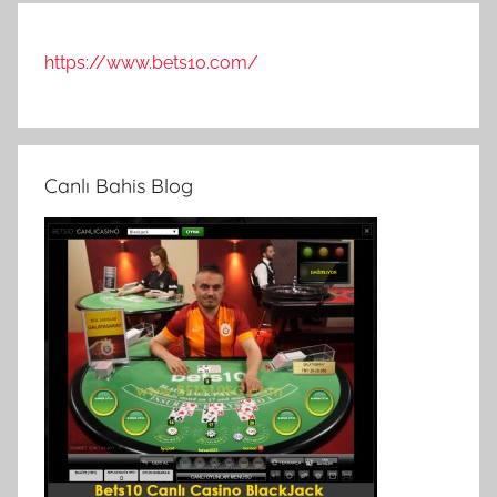
https://www.bets10.com/
Canlı Bahis Blog