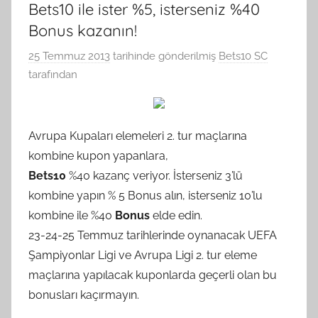
Bets10 ile ister %5, isterseniz %40
Bonus kazanın!
25 Temmuz 2013
tarihinde gönderilmiş
Bets10 SC
tarafından
Avrupa Kupaları elemeleri 2. tur maçlarına
kombine kupon yapanlara,
Bets10
%40 kazanç veriyor. İsterseniz 3’lü
kombine yapın % 5 Bonus alın, isterseniz 10’lu
kombine ile %40
Bonus
elde edin.
23-24-25 Temmuz tarihlerinde oynanacak UEFA
Şampiyonlar Ligi ve Avrupa Ligi 2. tur eleme
maçlarına yapılacak kuponlarda geçerli olan bu
bonusları kaçırmayın.