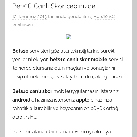
Bets10 Canlı Skor cebinizde
12 Temmuz 2013
tarihinde gönderilmiş
Bets10 SC
tarafından
Bets10
servisleri göz alıcı teknolijilerine sürekli
yenilerini ekliyor,
bets10 canlı skor
mobile
servisi
ile nerde olursanız olun maçları ve sonuçlarını
takip etmek hem çok kolay hem de çok eğlenceli.
Bets10 canlı skor
mobileuygulamasını istersniz
android
cihazınıza isterseniz
apple
cihazınıza
rahatlıkla kurabilir ve heyecanın en büyük ortağı
olabilirsiniz.
Bets her alanda bir numara ve en iyi olmaya