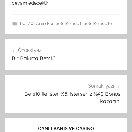
devam edecektir.
bets10 canli skor
,
bets10 mobil
,
bets10 mobile
Yazı
Önceki yazı
gezinmesi
Bir Bakışta Bets10
Sonraki yazı
Bets10 ile ister %5, isterseniz %40 Bonus
kazanın!
CANLI BAHIS VE CASINO