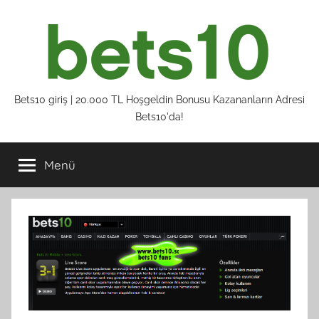
İçeriğe
atla
Bets10
Bets10 giriş | 20.000 TL Hoşgeldin Bonusu Kazananların Adresi
Bets10'da!
giriş
Menü