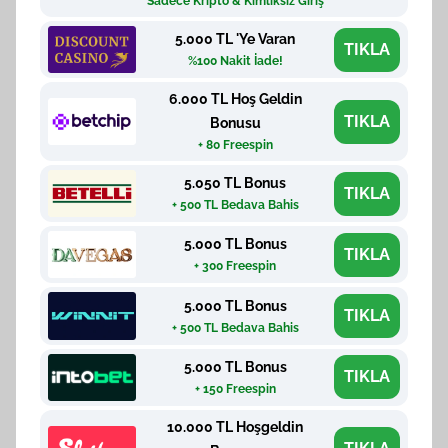
Sadece Kripto & Kimliksiz Giriş
5.000 TL 'Ye Varan
TIKLA
%100 Nakit İade!
6.000 TL Hoş Geldin
TIKLA
Bonusu
+ 80 Freespin
5.050 TL Bonus
TIKLA
+ 500 TL Bedava Bahis
5.000 TL Bonus
TIKLA
+ 300 Freespin
5.000 TL Bonus
TIKLA
+ 500 TL Bedava Bahis
5.000 TL Bonus
TIKLA
+ 150 Freespin
10.000 TL Hoşgeldin