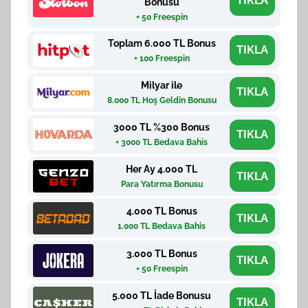
TIKLA
Bonusu
+ 50 Freespin
Toplam 6.000 TL Bonus
TIKLA
+ 100 Freespin
Milyar ile
TIKLA
8.000 TL Hoş Geldin Bonusu
3000 TL %300 Bonus
TIKLA
+ 3000 TL Bedava Bahis
Her Ay 4.000 TL
TIKLA
Para Yatırma Bonusu
4.000 TL Bonus
TIKLA
1.000 TL Bedava Bahis
3.000 TL Bonus
TIKLA
+ 50 Freespin
5.000 TL İade Bonusu
TIKLA