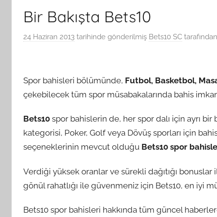
Bir Bakışta Bets10
24 Haziran 2013
tarihinde gönderilmiş
Bets10 SC
tarafında
Spor bahisleri bölümünde,
Futbol, Basketbol, Masa
çekebilecek tüm spor müsabakalarında bahis imkan
Bets10
spor bahislerin de, her spor dalı için ayrı bir
kategorisi, Poker, Golf veya Dövüş sporları için bah
seçeneklerinin mevcut olduğu
Bets10 spor bahisle
Verdiği yüksek oranlar ve sürekli dağıtığı bonuslar i
gönül rahatlığı ile güvenmeniz için Bets10, en iyi m
Bets10 spor bahisleri hakkında tüm güncel haberlere,