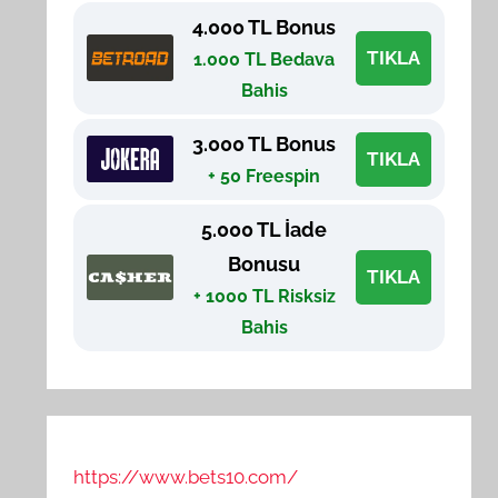
4.000 TL Bonus
TIKLA
1.000 TL Bedava
Bahis
3.000 TL Bonus
TIKLA
+ 50 Freespin
5.000 TL İade
Bonusu
TIKLA
+ 1000 TL Risksiz
Bahis
https://www.bets10.com/