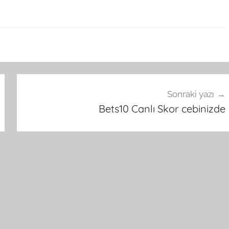
Sonraki yazı
Bets10 Canlı Skor cebinizde