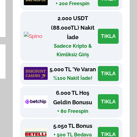
+ 200 Freespin
2.000 USDT
(88.000TL) Nakit
TIKLA
İade
Sadece Kripto &
Kimliksiz Giriş
5.000 TL 'Ye Varan
TIKLA
%100 Nakit İade!
6.000 TL Hoş
TIKLA
Geldin Bonusu
+ 80 Freespin
5.050 TL Bonus
TIKLA
+ 500 TL Bedava