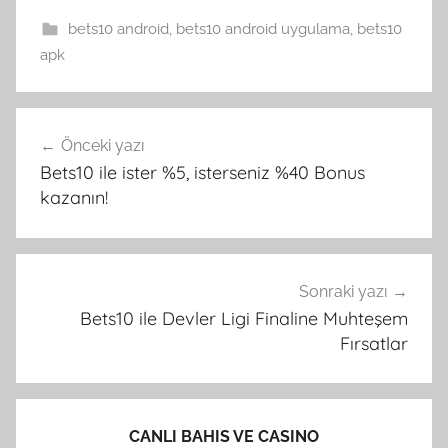
bets10 android
,
bets10 android uygulama
,
bets10
apk
Yazı
Önceki yazı
gezinmesi
Bets10 ile ister %5, isterseniz %40 Bonus
kazanın!
Sonraki yazı
Bets10 ile Devler Ligi Finaline Muhteşem
Fırsatlar
CANLI BAHIS VE CASINO