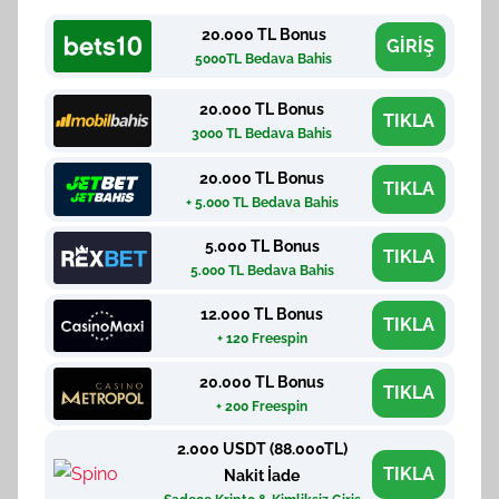
20.000 TL Bonus
GİRİŞ
5000TL Bedava Bahis
20.000 TL Bonus
TIKLA
3000 TL Bedava Bahis
20.000 TL Bonus
TIKLA
+ 5.000 TL Bedava Bahis
5.000 TL Bonus
TIKLA
5.000 TL Bedava Bahis
12.000 TL Bonus
TIKLA
+ 120 Freespin
20.000 TL Bonus
TIKLA
+ 200 Freespin
2.000 USDT (88.000TL)
TIKLA
Nakit İade