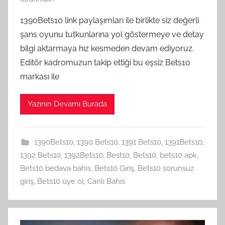
1390Bets10 link paylaşımları ile birlikte siz değerli
şans oyunu tutkunlarına yol göstermeye ve detay
bilgi aktarmaya hız kesmeden devam ediyoruz.
Editör kadromuzun takip ettiği bu eşsiz Bets10
markası ile
Yazının Devamı Burada
1390Bets10
,
1390 Bets10
,
1391 Bets10
,
1391Bets10
,
1392 Bets10
,
1392Bets10
,
Best10
,
Bets10
,
bets10 apk
,
Bets10 bedava bahis
,
Bets10 Giriş
,
Bets10 sorunsuz
giriş
,
Bets10 üye ol
,
Canlı Bahis