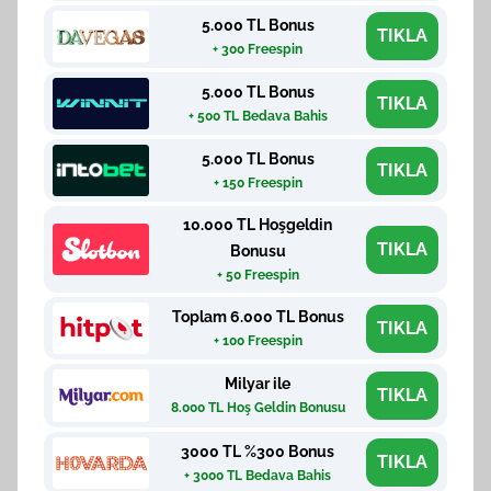
5.000 TL Bonus
TIKLA
+ 300 Freespin
5.000 TL Bonus
TIKLA
+ 500 TL Bedava Bahis
5.000 TL Bonus
TIKLA
+ 150 Freespin
10.000 TL Hoşgeldin
TIKLA
Bonusu
+ 50 Freespin
Toplam 6.000 TL Bonus
TIKLA
+ 100 Freespin
Milyar ile
TIKLA
8.000 TL Hoş Geldin Bonusu
3000 TL %300 Bonus
TIKLA
+ 3000 TL Bedava Bahis