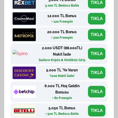
TIKLA
5.000 TL Bedava Bahis
12.000 TL Bonus
TIKLA
+ 120 Freespin
20.000 TL Bonus
TIKLA
+ 200 Freespin
2.000 USDT (88.000TL)
TIKLA
Nakit İade
Sadece Kripto & Kimliksiz Giriş
5.000 TL 'Ye Varan
TIKLA
%100 Nakit İade!
6.000 TL Hoş Geldin
TIKLA
Bonusu
+ 80 Freespin
5.050 TL Bonus
TIKLA
+ 500 TL Bedava Bahis