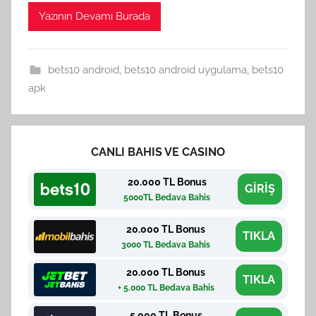
Yazının Devamı Burada
bets10 android
,
bets10 android uygulama
,
bets10
apk
CANLI BAHIS VE CASINO
20.000 TL Bonus
GİRİŞ
5000TL Bedava Bahis
20.000 TL Bonus
TIKLA
3000 TL Bedava Bahis
20.000 TL Bonus
TIKLA
+ 5.000 TL Bedava Bahis
5.000 TL Bonus