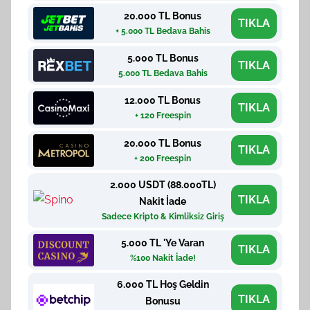
20.000 TL Bonus
TIKLA
+ 5.000 TL Bedava Bahis
5.000 TL Bonus
TIKLA
5.000 TL Bedava Bahis
12.000 TL Bonus
TIKLA
+ 120 Freespin
20.000 TL Bonus
TIKLA
+ 200 Freespin
2.000 USDT (88.000TL)
TIKLA
Nakit İade
Sadece Kripto & Kimliksiz Giriş
5.000 TL 'Ye Varan
TIKLA
%100 Nakit İade!
6.000 TL Hoş Geldin
TIKLA
Bonusu