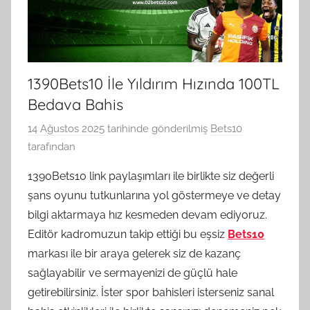
1390Bets10 İle Yıldırım Hızında 100TL
Bedava Bahis
14 Ağustos 2025
tarihinde gönderilmiş
Bets10
tarafından
1390Bets10 link paylaşımları ile birlikte siz değerli
şans oyunu tutkunlarına yol göstermeye ve detay
bilgi aktarmaya hız kesmeden devam ediyoruz.
Editör kadromuzun takip ettiği bu eşsiz
Bets10
markası ile bir araya gelerek siz de kazanç
sağlayabilir ve sermayenizi de güçlü hale
getirebilirsiniz. İster spor bahisleri isterseniz sanal