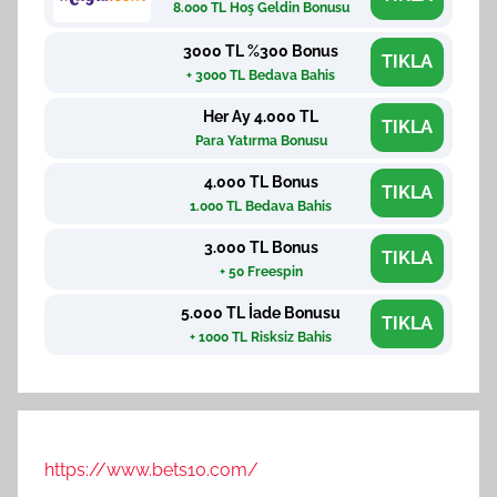
8.000 TL Hoş Geldin Bonusu
3000 TL %300 Bonus
TIKLA
+ 3000 TL Bedava Bahis
Her Ay 4.000 TL
TIKLA
Para Yatırma Bonusu
4.000 TL Bonus
TIKLA
1.000 TL Bedava Bahis
3.000 TL Bonus
TIKLA
+ 50 Freespin
5.000 TL İade Bonusu
TIKLA
+ 1000 TL Risksiz Bahis
https://www.bets10.com/