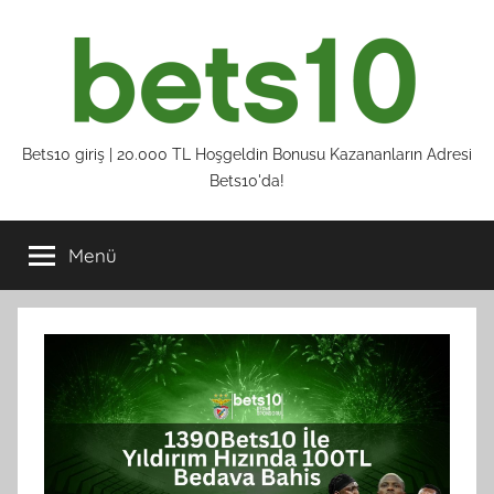
İçeriğe
atla
Bets10
Bets10 giriş | 20.000 TL Hoşgeldin Bonusu Kazananların Adresi
Bets10'da!
giriş
Menü