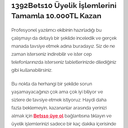
1392Bets10 Üyelik İşlemlerini
Tamamla 10.000TL Kazan
Profesyonel yazılımcı ekibinin hazırladığı bu
çalışmayı da detaylı bir şekilde inceledik ve gerçek
manada tavsiye etmek adına buradayız. Siz de ne
zaman isterseniz indirebilir ve ister cep
telefonlarınızda isterseniz tabletlerinizde dilediğiniz
gibi kullanabilirsiniz.
Bu nokta da herhangi bir şekilde sorun
yaşamayacağınızı çok ama çok iyi biliyor ve
sizlere de tavsiye etmek istiyoruz. Haydi daha
fazla beklemeyin, kazananlar arasında yerinizi
almak için
Bets10 üye ol
bağlantısına tıklayın ve
üyelik işlemlerinizi sadece bir kaç dakika içerisinde