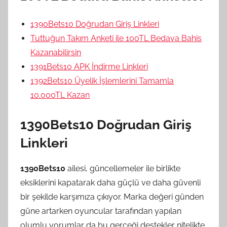
1390Bets10 Doğrudan Giriş Linkleri
Tuttuğun Takım Anketi ile 100TL Bedava Bahis
Kazanabilirsin
1391Bets10 APK İndirme Linkleri
1392Bets10 Üyelik İşlemlerini Tamamla
10.000TL Kazan
1390Bets10 Doğrudan Giriş
Linkleri
1390Bets10
ailesi, güncellemeler ile birlikte
eksiklerini kapatarak daha güçlü ve daha güvenli
bir şekilde karşımıza çıkıyor. Marka değeri günden
güne artarken oyuncular tarafından yapılan
olumlu yorumlar da bu gerçeği destekler nitelikte