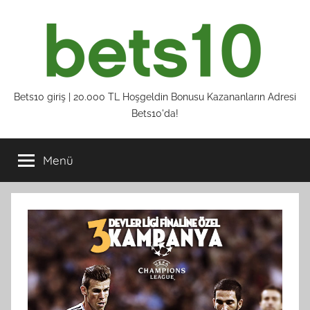
İçeriğe
atla
Bets10
Bets10 giriş | 20.000 TL Hoşgeldin Bonusu Kazananların Adresi
Bets10'da!
giriş
Menü