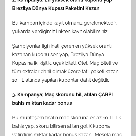
Brezilya Dünya Kupası Paketini Kazan
Bu kampan içinde kayıt olmanız gerekmektedir,
yukarda verdiğimiz linkten kayıt olabilirsiniz.
Şampiyonlar ligi finali içeren en yüksek oranlı
kazanan kuponu sen yap, Brezilya Dünya
Kupasına iki kişilik, uçak bileti, Otel, Maç Bileti ve
tüm extralar dahil olmak üzere tatil paketi kazan.
10 TL altında yapılan kuponlar dahil değildir.
3. Kampanya; Maç skorunu bil, atılan ÇARPI
bahis miktarı kadar bonus
Bu muhteşem finalin maç skoruna en az 10 TL lik
bahis yap, skoru bilirsen atılan gol X kupona
yatırdığın miktar kadar bonus kazan. Mesela maç