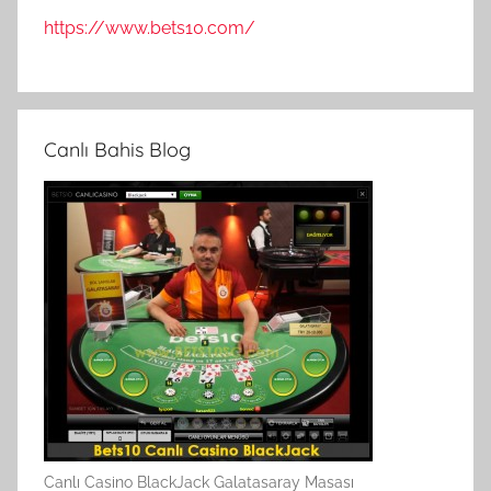
https://www.bets10.com/
Canlı Bahis Blog
Canlı Casino BlackJack Galatasaray Masası