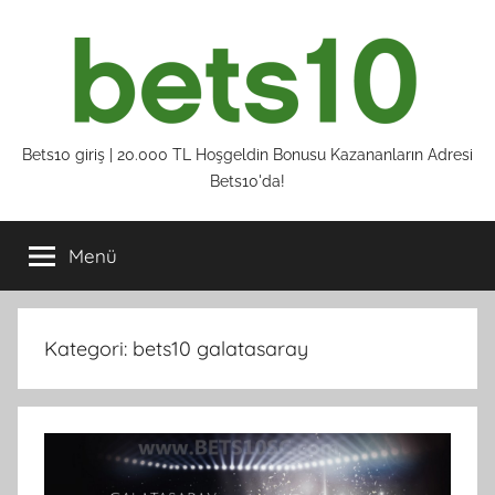
İçeriğe
atla
Bets10
Bets10 giriş | 20.000 TL Hoşgeldin Bonusu Kazananların Adresi
Bets10'da!
giriş
Menü
Kategori:
bets10 galatasaray