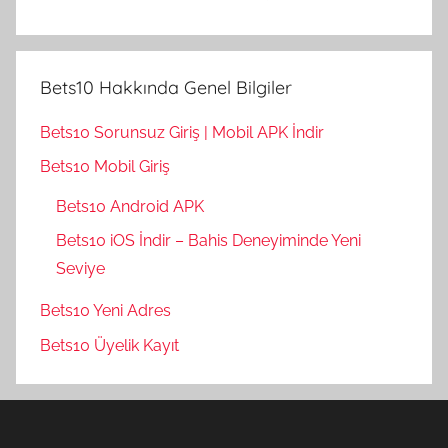
Bets10 Hakkında Genel Bilgiler
Bets10 Sorunsuz Giriş | Mobil APK İndir
Bets10 Mobil Giriş
Bets10 Android APK
Bets10 iOS İndir – Bahis Deneyiminde Yeni
Seviye
Bets10 Yeni Adres
Bets10 Üyelik Kayıt