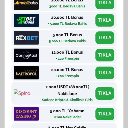
TIKLA
3000 TL Bedava Bahis
20.000 TL Bonus
TIKLA
+ 5.000 TL Bedava Bahis
5.000 TL Bonus
TIKLA
5.000 TL Bedava Bahis
12.000 TL Bonus
TIKLA
+ 120 Freespin
20.000 TL Bonus
TIKLA
+ 200 Freespin
2.000 USDT (88.000TL)
TIKLA
Nakit İade
Sadece Kripto & Kimliksiz Giriş
5.000 TL 'Ye Varan
TIKLA
%100 Nakit İade!