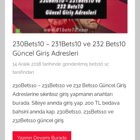
230Bets10 – 231Bets10 ve 232 Bets10
Güncel Giriş Adresleri
14 Aralık 2018
tarihinde gönderilmiş
bets10 sc
tarafından
230Bets10 – 231Bets10 ve 232 Bets10 Güncel Giriş
Adreslerine sıkıntısız giriş yapmanın anahtarı
burada. Siteye anında giriş yap. 200 TL bedava
bahsini anında kap. 230Bets10, 231Bets10 ve
232Bets10 güncel giriş
Yazının Devamı Burada