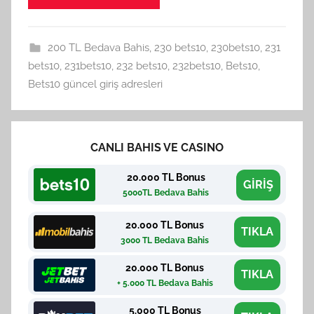
200 TL Bedava Bahis
,
230 bets10
,
230bets10
,
231
bets10
,
231bets10
,
232 bets10
,
232bets10
,
Bets10
,
Bets10 güncel giriş adresleri
CANLI BAHIS VE CASINO
20.000 TL Bonus
GİRİŞ
5000TL Bedava Bahis
20.000 TL Bonus
TIKLA
3000 TL Bedava Bahis
20.000 TL Bonus
TIKLA
+ 5.000 TL Bedava Bahis
5.000 TL Bonus