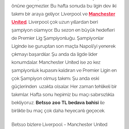
önüne geçmezler. Bu hafta sonuda bu ligin dev iki
takımı bir araya geliyor. Liverpool ve
Manchester
United
. Liverpool çok uzun yıllardan beri
şampiyon olamıyor. Bu sezon en büyük hedefleri
de Premier Lig Şampiyonluğu. Şampiyonlar
Liginde ise guruptan son maçta Napoli’yi yenerek
çıkmayı başardılar. Şu anda da ligde lider
konumdalar. Manchester United ise 20 kez
şampiyonluk kupasını kaldıran ve Premier Ligin en
çok Şampiyon olmuş takımı. Şu anda eski
güçlerinden uzakta olsalar. Her zaman tehlikeli bir
takımlar. Hafta sonu hepimiz bu maçı sabırsızlıkla
bekliyoruz.
Bets10 200 TL bedava bahisi
ile
birlikte bu maç çok daha heyecanlı geçecek.
Bets10 bizlere Liverpool – Manchester United