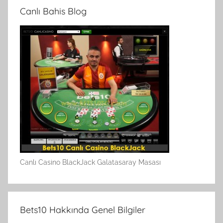
Canlı Bahis Blog
Canlı Casino BlackJack Galatasaray Masası
Bets10 Hakkında Genel Bilgiler