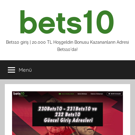
İçeriğe
atla
Bets10
Bets10 giriş | 20.000 TL Hoşgeldin Bonusu Kazananların Adresi
Bets10'da!
giriş
Menü