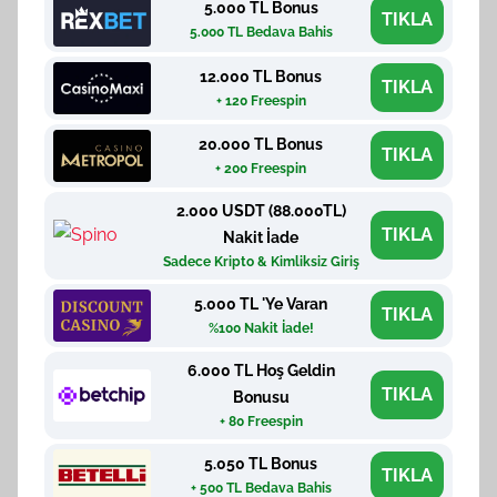
5.000 TL Bonus
TIKLA
5.000 TL Bedava Bahis
12.000 TL Bonus
TIKLA
+ 120 Freespin
20.000 TL Bonus
TIKLA
+ 200 Freespin
2.000 USDT (88.000TL)
TIKLA
Nakit İade
Sadece Kripto & Kimliksiz Giriş
5.000 TL 'Ye Varan
TIKLA
%100 Nakit İade!
6.000 TL Hoş Geldin
TIKLA
Bonusu
+ 80 Freespin
5.050 TL Bonus
TIKLA
+ 500 TL Bedava Bahis