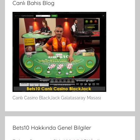
Canlı Bahis Blog
Canlı Casino BlackJack Galatasaray Masası
Bets10 Hakkında Genel Bilgiler