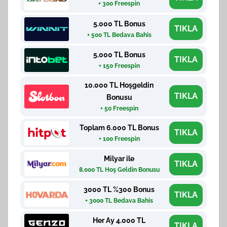
+ 300 Freespin
5.000 TL Bonus
TIKLA
+ 500 TL Bedava Bahis
5.000 TL Bonus
TIKLA
+ 150 Freespin
10.000 TL Hoşgeldin
TIKLA
Bonusu
+ 50 Freespin
Toplam 6.000 TL Bonus
TIKLA
+ 100 Freespin
Milyar ile
TIKLA
8.000 TL Hoş Geldin Bonusu
3000 TL %300 Bonus
TIKLA
+ 3000 TL Bedava Bahis
Her Ay 4.000 TL
TIKLA