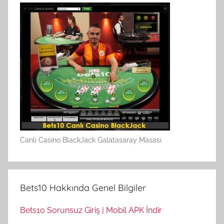
Canlı Casino BlackJack Galatasaray Masası
Bets10 Hakkında Genel Bilgiler
Bets10 Sorunsuz Giriş | Mobil APK İndir