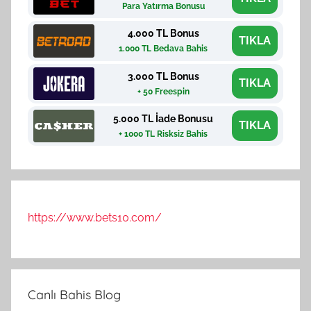
Para Yatırma Bonusu
4.000 TL Bonus
TIKLA
1.000 TL Bedava Bahis
3.000 TL Bonus
TIKLA
+ 50 Freespin
5.000 TL İade Bonusu
TIKLA
+ 1000 TL Risksiz Bahis
https://www.bets10.com/
Canlı Bahis Blog