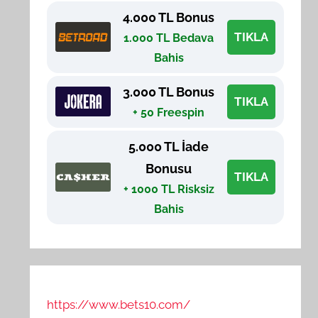
4.000 TL Bonus
TIKLA
1.000 TL Bedava
Bahis
3.000 TL Bonus
TIKLA
+ 50 Freespin
5.000 TL İade
Bonusu
TIKLA
+ 1000 TL Risksiz
Bahis
https://www.bets10.com/