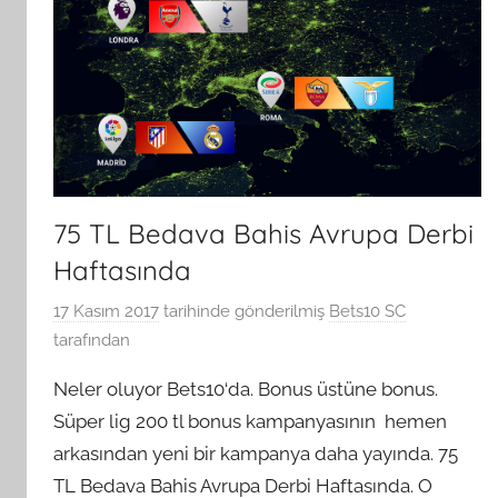
75 TL Bedava Bahis Avrupa Derbi
Haftasında
17 Kasım 2017
tarihinde gönderilmiş
Bets10 SC
tarafından
Neler oluyor Bets10‘da. Bonus üstüne bonus.
Süper lig 200 tl bonus kampanyasının hemen
arkasından yeni bir kampanya daha yayında. 75
TL Bedava Bahis Avrupa Derbi Haftasında. O