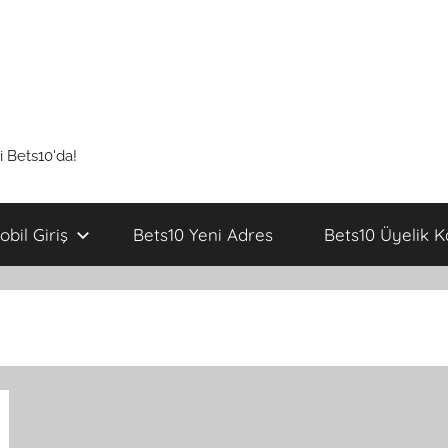
i Bets10'da!
bil Giriş
Bets10 Yeni Adres
Bets10 Üyelik K