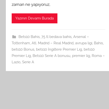
zaman ne yapıyoruz,
Yazının Devamı Burada
Bets10 Bahis
,
75 tl bedava bahis
,
Arsenal –
Tottenham
,
Atl. Madrid – Real Madrid
,
avrupa ligi
,
Bahis
,
bets10 Bonus
,
bets10 İngiltere Premier Lig
,
bets10
Premier Lig
,
Bets10 Serie A bonusu
,
premier lig
,
Roma –
Lazio
,
Serie A