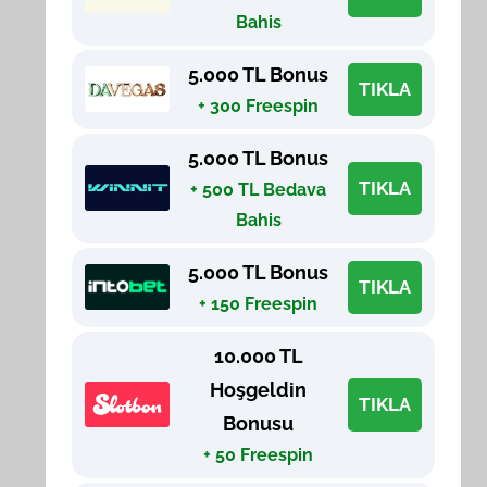
Bahis
5.000 TL Bonus
TIKLA
+ 300 Freespin
5.000 TL Bonus
TIKLA
+ 500 TL Bedava
Bahis
5.000 TL Bonus
TIKLA
+ 150 Freespin
10.000 TL
Hoşgeldin
TIKLA
Bonusu
+ 50 Freespin