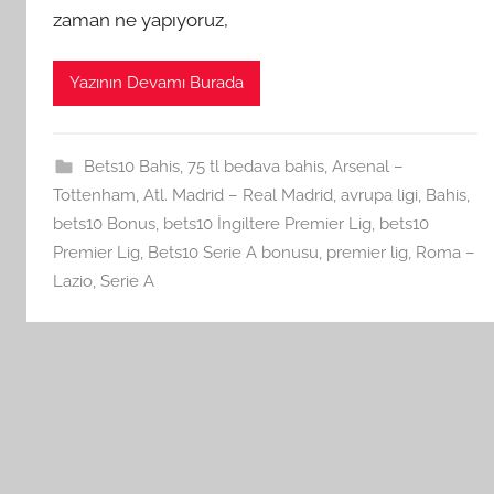
zaman ne yapıyoruz,
Yazının Devamı Burada
Bets10 Bahis
,
75 tl bedava bahis
,
Arsenal –
Tottenham
,
Atl. Madrid – Real Madrid
,
avrupa ligi
,
Bahis
,
bets10 Bonus
,
bets10 İngiltere Premier Lig
,
bets10
Premier Lig
,
Bets10 Serie A bonusu
,
premier lig
,
Roma –
Lazio
,
Serie A