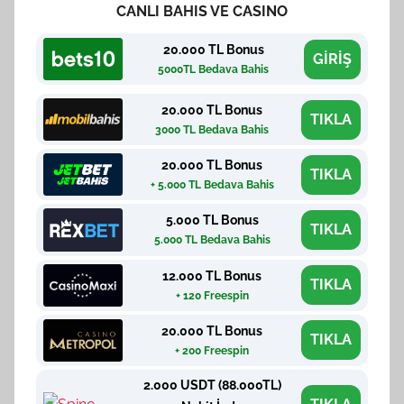
CANLI BAHIS VE CASINO
20.000 TL Bonus
GİRİŞ
5000TL Bedava Bahis
20.000 TL Bonus
TIKLA
3000 TL Bedava Bahis
20.000 TL Bonus
TIKLA
+ 5.000 TL Bedava Bahis
5.000 TL Bonus
TIKLA
5.000 TL Bedava Bahis
12.000 TL Bonus
TIKLA
+ 120 Freespin
20.000 TL Bonus
TIKLA
+ 200 Freespin
2.000 USDT (88.000TL)