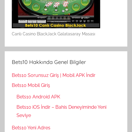
Canlı Casino BlackJack Galatasaray Masası
Bets10 Hakkında Genel Bilgiler
Bets10 Sorunsuz Giriş | Mobil APK İndir
Bets10 Mobil Giriş
Bets10 Android APK
Bets10 iOS İndir – Bahis Deneyiminde Yeni
Seviye
Bets10 Yeni Adres