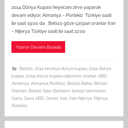
2014 Dünya Kupası heyecanı zirve yaparak
devam ediyor. Almanya – Portekiz Türkiye saati
ile saat 19:00 da , Bets10 göze çarpan oranlar İran
– Nijerya Türkiye saati ile saat 22:00
Yazının Devamı Burada
Bets10
,
2014 brezilya dünya kupası
,
2014 dünya
kupası
,
2014 dünya kupası eğlenceli oranlar
,
ABD
,
Almanya
,
Almanya Portekiz
,
Bets10 Bahis
,
Bets10
Oranları
,
Bets10 Spor Bahisleri
,
bets10 tahminleri
,
Gana
,
Gana ABD
,
Genel
,
İran
,
İran Nijerya
,
Nijerya
,
Portekiz