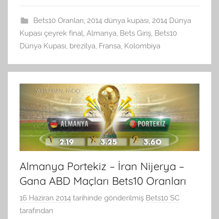
Bets10 Oranları
,
2014 dünya kupası
,
2014 Dünya
Kupası çeyrek final
,
Almanya
,
Bets Giriş
,
Bets10
Dünya Kupası
,
brezilya
,
Fransa
,
Kolombiya
Almanya Portekiz – İran Nijerya –
Gana ABD Maçları Bets10 Oranları
16 Haziran 2014
tarihinde gönderilmiş
Bets10 SC
tarafından