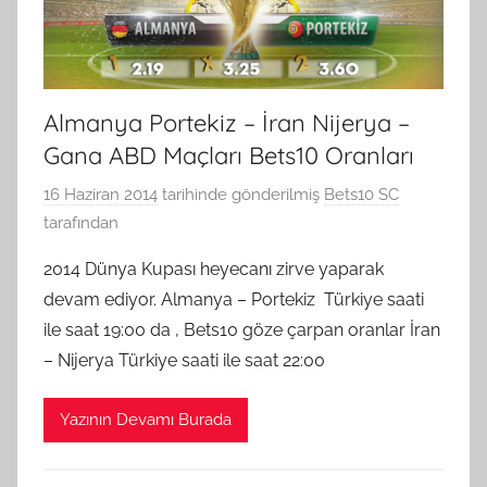
Almanya Portekiz – İran Nijerya –
Gana ABD Maçları Bets10 Oranları
16 Haziran 2014
tarihinde gönderilmiş
Bets10 SC
tarafından
2014 Dünya Kupası heyecanı zirve yaparak
devam ediyor. Almanya – Portekiz Türkiye saati
ile saat 19:00 da , Bets10 göze çarpan oranlar İran
– Nijerya Türkiye saati ile saat 22:00
Yazının Devamı Burada