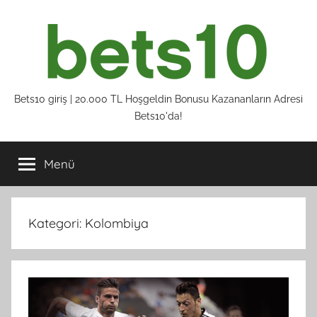
İçeriğe
atla
Bets10
Bets10 giriş | 20.000 TL Hoşgeldin Bonusu Kazananların Adresi
Bets10'da!
giriş
Menü
Kategori:
Kolombiya