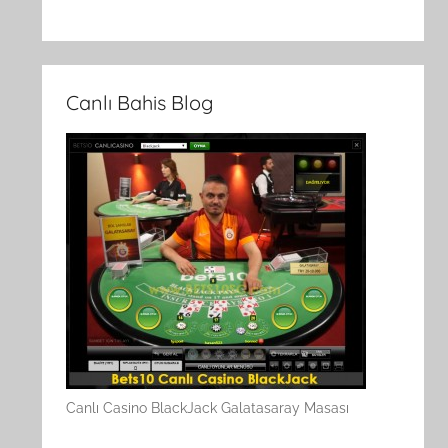
Canlı Bahis Blog
Canlı Casino BlackJack Galatasaray Masası