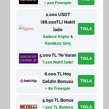
+ 200 Freespin
2.000 USDT
(88.000TL) Nakit
TIKLA
İade
Sadece Kripto &
Kimliksiz Giriş
5.000 TL 'Ye Varan
TIKLA
%100 Nakit İade!
6.000 TL Hoş
TIKLA
Geldin Bonusu
+ 80 Freespin
5.050 TL Bonus
TIKLA
+ 500 TL Bedava