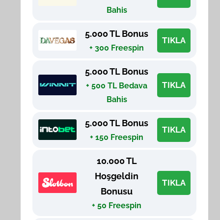
Bahis
5.000 TL Bonus
TIKLA
+ 300 Freespin
5.000 TL Bonus
TIKLA
+ 500 TL Bedava
Bahis
5.000 TL Bonus
TIKLA
+ 150 Freespin
10.000 TL
Hoşgeldin
TIKLA
Bonusu
+ 50 Freespin