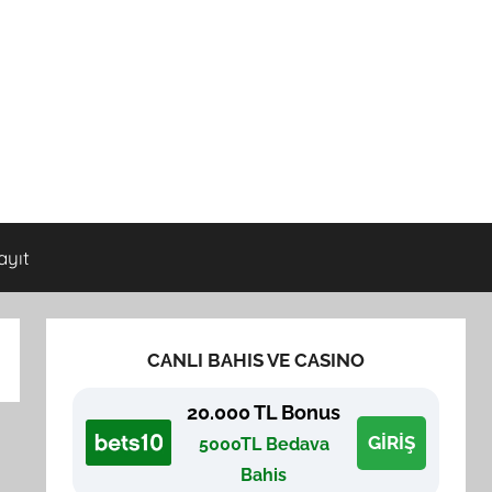
ayıt
CANLI BAHIS VE CASINO
20.000 TL Bonus
GİRİŞ
5000TL Bedava
Bahis