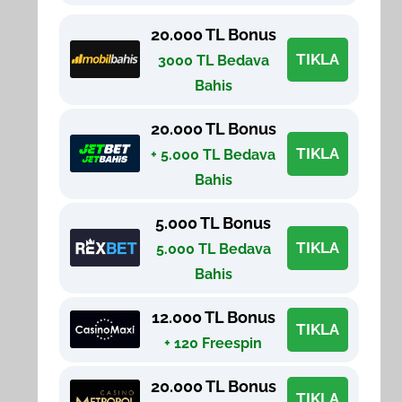
20.000 TL Bonus
TIKLA
3000 TL Bedava
Bahis
20.000 TL Bonus
TIKLA
+ 5.000 TL Bedava
Bahis
5.000 TL Bonus
TIKLA
5.000 TL Bedava
Bahis
12.000 TL Bonus
TIKLA
+ 120 Freespin
20.000 TL Bonus
TIKLA