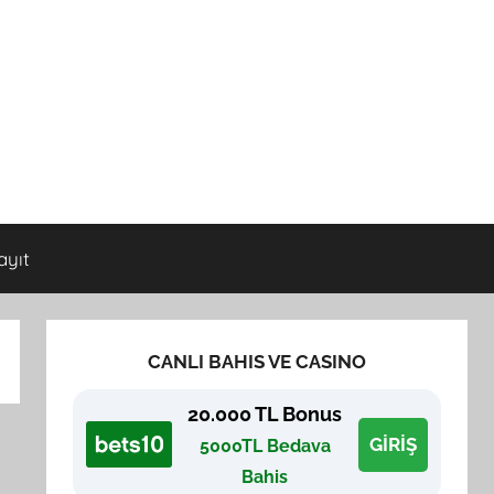
ayıt
CANLI BAHIS VE CASINO
20.000 TL Bonus
GİRİŞ
5000TL Bedava
Bahis