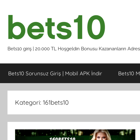
İçeriğe
atla
Bets10
Bets10 giriş | 20.000 TL Hoşgeldin Bonusu Kazananların Adres
giriş
Bets10 Sorunsuz Giriş | Mobil APK İndir
Bets10 Mo
Kategori:
161bets10