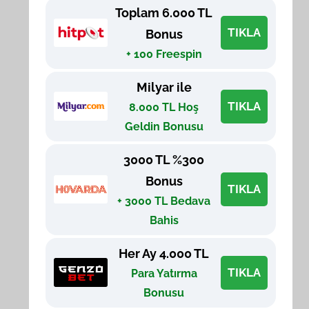
Toplam 6.000 TL
TIKLA
Bonus
+ 100 Freespin
Milyar ile
TIKLA
8.000 TL Hoş
Geldin Bonusu
3000 TL %300
Bonus
TIKLA
+ 3000 TL Bedava
Bahis
Her Ay 4.000 TL
TIKLA
Para Yatırma
Bonusu