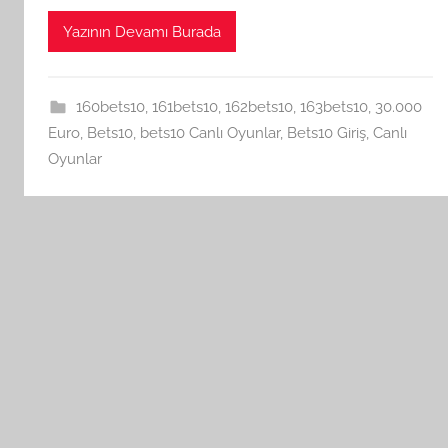
Yazının Devamı Burada
160bets10
,
161bets10
,
162bets10
,
163bets10
,
30.000
Euro
,
Bets10
,
bets10 Canlı Oyunlar
,
Bets10 Giriş
,
Canlı
Oyunlar