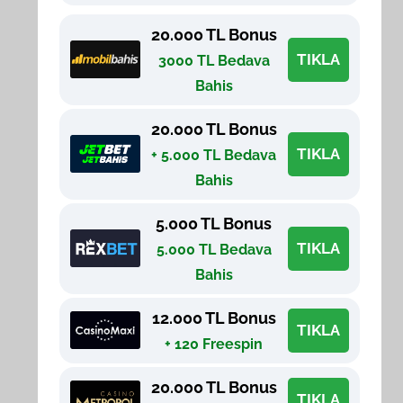
20.000 TL Bonus
TIKLA
3000 TL Bedava
Bahis
20.000 TL Bonus
TIKLA
+ 5.000 TL Bedava
Bahis
5.000 TL Bonus
TIKLA
5.000 TL Bedava
Bahis
12.000 TL Bonus
TIKLA
+ 120 Freespin
20.000 TL Bonus
TIKLA