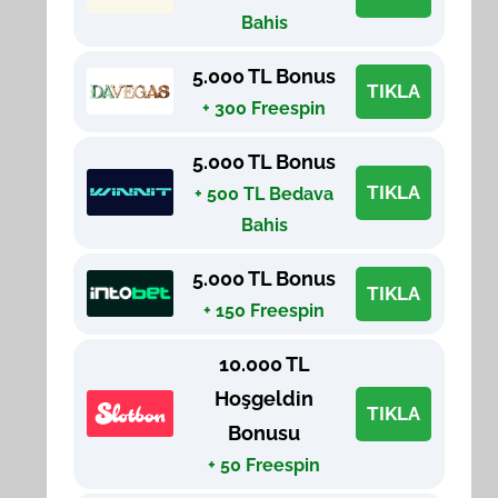
Bahis
5.000 TL Bonus
TIKLA
+ 300 Freespin
5.000 TL Bonus
TIKLA
+ 500 TL Bedava
Bahis
5.000 TL Bonus
TIKLA
+ 150 Freespin
10.000 TL
Hoşgeldin
TIKLA
Bonusu
+ 50 Freespin